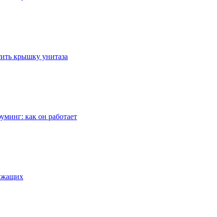
стить крышку унитаза
уминг: как он работает
лужащих