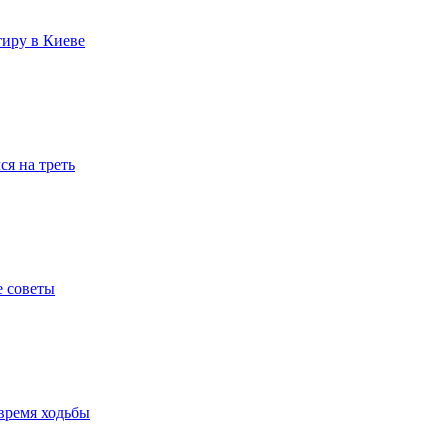
тиру в Киеве
я на треть
е советы
время ходьбы