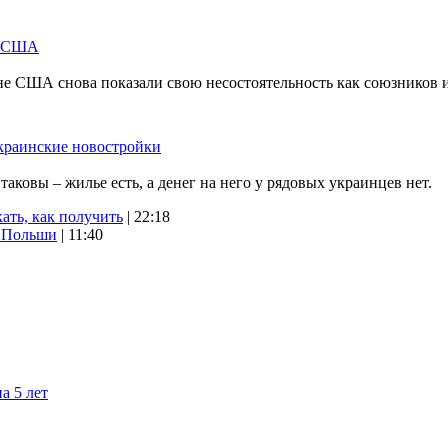
м США
не США снова показали свою несостоятельность как союзников 
краинские новостройки
ковы – жилье есть, а денег на него у рядовых украинцев нет.
ать, как получить
| 22:18
х Польши
| 11:40
а 5 лет