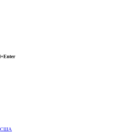
l+Enter
м США