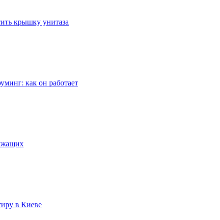
стить крышку унитаза
уминг: как он работает
лужащих
тиру в Киеве