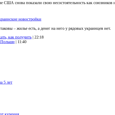
не США снова показали свою несостоятельность как союзников 
краинские новостройки
ковы – жилье есть, а денег на него у рядовых украинцев нет.
ать, как получить
| 22:18
х Польши
| 11:40
а 5 лет
 от курения