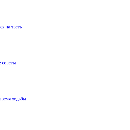
я на треть
е советы
время ходьбы