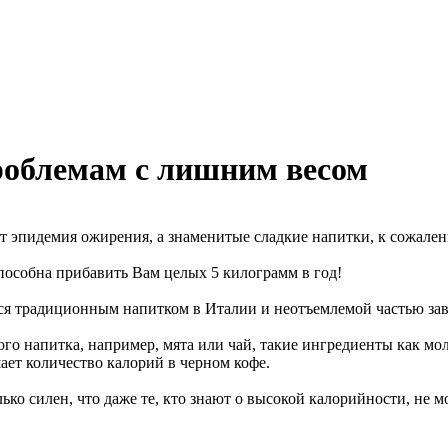
проблемам с лишним весом
ет эпидемия ожирения, а знаменитые сладкие напитки, к сожале
пособна прибавить Вам целых 5 килограмм в год!
ется традиционным напитком в Италии и неотъемлемой частью зав
го напитка, например, мята или чай, такие ингредиенты как мо
ает количество калорий в черном кофе.
о силен, что даже те, кто знают о высокой калорийности, не мог