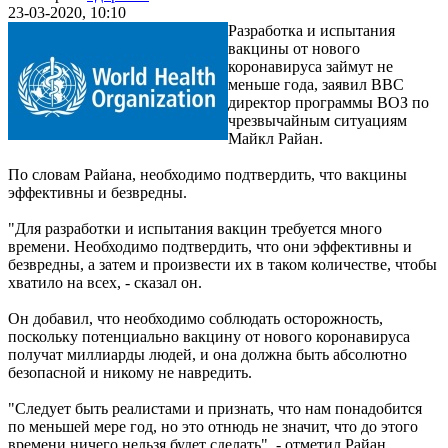
23-03-2020, 10:10
Разработка и испытания
вакцины от нового
коронавируса займут не
меньше года, заявил BBC
директор программы ВОЗ по
чрезвычайным ситуациям
Майкл Райан.
По словам Райана, необходимо подтвердить, что вакцины
эффективны и безвредны.
"Для разработки и испытания вакцин требуется много
времени. Необходимо подтвердить, что они эффективны и
безвредны, а затем и произвести их в таком количестве, чтобы
хватило на всех, - сказал он.
Он добавил, что необходимо соблюдать осторожность,
поскольку потенциально вакцину от нового коронавируса
получат миллиарды людей, и она должна быть абсолютно
безопасной и никому не навредить.
"Следует быть реалистами и признать, что нам понадобится
по меньшей мере год, но это отнюдь не значит, что до этого
времени ничего нельзя будет сделать", - отметил Райан.