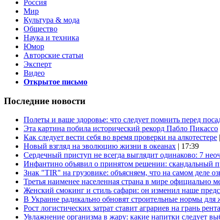
Россия
Мир
Культура & мода
Общество
Наука и техника
Юмор
Авторские статьи
Эксперт
Видео
Открытое письмо
Последние новости
Полеты и ваше здоровье: что следует помнить перед поса
Эта картина побила исторический рекорд Пабло Пикассо
Как следует вести себя во время проверки на алкотестере
Новый взгляд на эволюцию жизни в океанах
| 17:39
Сердечный приступ не всегда выглядит одинаково: 7 не
Инфантино объявил о принятом решении: скандальный 
Знак "TIR" на грузовике: объясняем, что на самом деле оз
Третья наименее населенная страна в мире официально ме
Женский смокинг и стиль сафари: он изменил наше пред
В Украине радикально обновят строительные нормы для 
Рост логистических затрат ставит аграриев на грань рент
Увлажнение организма в жару: какие напитки следует выб