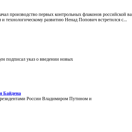
ачал производство первых контрольных флаконов российской ва
ям и технологическому развитию Ненад Попович встретился с
...
ден подписал указ о введении новых
и Байдена
 президентами России Владимиром Путином и