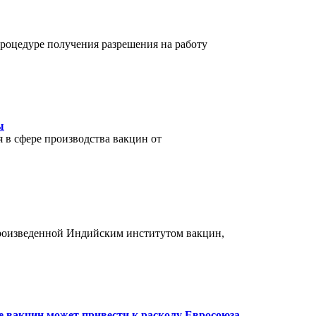
процедуре получения разрешения на работу
ы
 в сфере производства вакцин от
роизведенной Индийским институтом вакцин,
е вакцин может привести к расколу Евросоюза