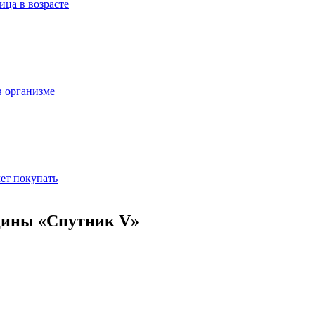
ица в возрасте
в организме
ет покупать
цины «Спутник V»