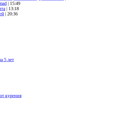
mad
| 15:49
ыта
| 13:18
ей
| 20:36
а 5 лет
 от курения