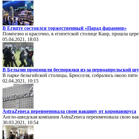
В Египте состоялся торжественный «Парад фараонов»
Помпезно и красочно, в египетской столице Каир, прошла це
05.04.2021, 18:03
В Бельгии произошли беспорядки из-за первоапрельской ш
В парке бельгийской столицы, Брюсселя, собрались около пяти
02.04.2021, 10:15
AstraZeneca переименовала свою вакцину от коронавируса
Англо-шведская компания AstraZeneca переименовала свою вакц
30.03.2021, 10:54