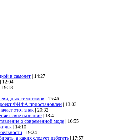
дкой в самолет
| 14:27
| 12:04
| 19:18
очевидных симптомов
| 15:46
проект ФИФА приостановлен
| 13:03
начает этот знак
| 20:32
няет свое название
| 18:41
ставление о современной моде
| 16:55
жилья
| 14:10
абельности
| 19:24
ирать, а каких следует избегать
| 17:57