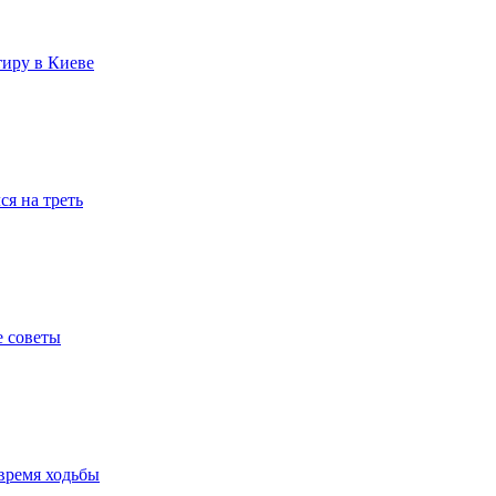
тиру в Киеве
я на треть
е советы
время ходьбы