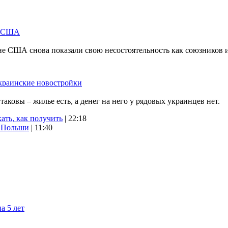
м США
не США снова показали свою несостоятельность как союзников 
краинские новостройки
ковы – жилье есть, а денег на него у рядовых украинцев нет.
ать, как получить
| 22:18
х Польши
| 11:40
а 5 лет