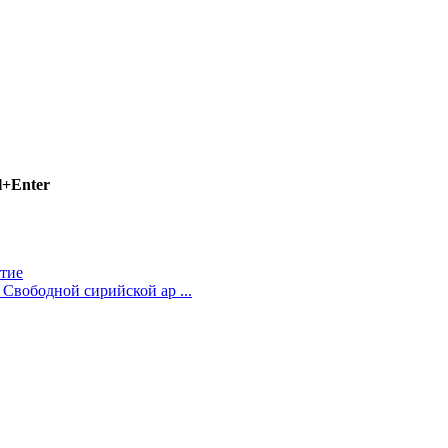
l+Enter
тие
Свободной сирийской ар ...