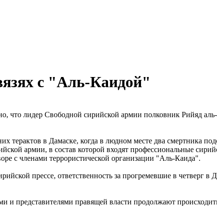
вязях с "Аль-Каидой"
но, что лидер Свободной сирийской армии полковник Рийяд аль-А
них терактов в Дамаске, когда в людном месте два смертника п
рийской армии, в состав которой входят профессиональные сирий
воре с членами террористической организации "Аль-Каида".
сирийской прессе, ответственность за прогремевшие в четверг в 
 и представителями правящей власти продолжают происходить. Т