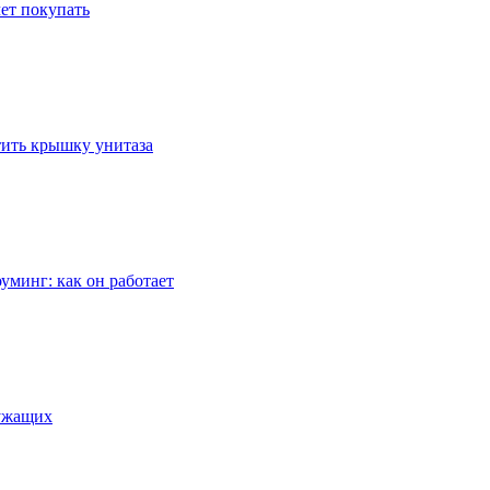
ет покупать
стить крышку унитаза
уминг: как он работает
лужащих