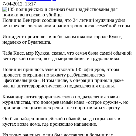
7-04-2012, 13:17
Полиция Венгрии сообщила, что 24-летний мужчина убил
четырех человек мечом и ранил троих после семейной ссоры.
Инцидент произошел в небольшом южном городе Кулкс,
недалеко от Будапешта.
Чаба Кисс, мэр Кулкса, сказал, что семья была самой обычной
венгерской семьей, всегда миролюбивы и трудолюбивы.
Полиции пришлось задействовать 135 офицеров, чтобы
провести операции по захвату разбушевавшегося
«фехтовальщика». В том числе, в операции приняли даже
члены антитеррористического подразделения страны.
Командир антитеррористического подразделения заявил
журналистам, что подозреваемый имел «острое оружие», но
при виде спецназовцев решил не сопротивляться аресту.
Он был найден полицейской собакой, когда скрывался в
кустах возле дома, где произошло нападение.
Из троих раненых, один был доставлен в больницу с