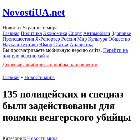
NovostiUA.net
Новости Украины и мира
Главная
Политика
Экономика
Спорт
Автомобили
Здоровье
Происшествия
Я-Репортер
Россия
Мир
Культура
Общество
Наука и техника
Юмор
Статьи
Аналитика
Вы просматриваете мобильную версию сайта.
Перейти на
полную версию сайта
Дешевые авиабилеты в любом направлении
Главная
»
Новости мира
135 полицейских и спецназ
были задействованы для
поимки венгерского убийцы
Категория:
Новости мира