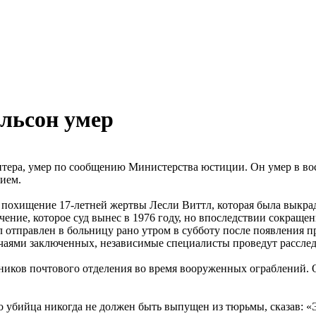
льсон умер
тера, умер по сообщению Министерства юстиции. Он умер в воск
ием.
похищение 17-летней жертвы Лесли Виттл, которая была выкраде
ние, которое суд вынес в 1976 году, но впоследствии сокращенн
отправлен в больницу рано утром в субботу после появления про
чаями заключенных, независимые специалисты проведут расследо
дников почтового отделения во время вооруженных ограблений. 
о убийца никогда не должен быть выпущен из тюрьмы, сказав: «Э