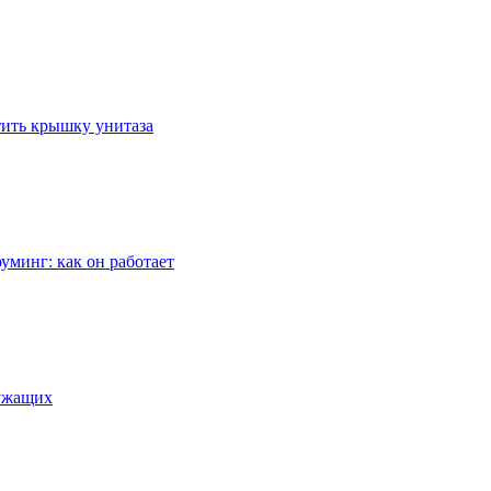
стить крышку унитаза
уминг: как он работает
лужащих