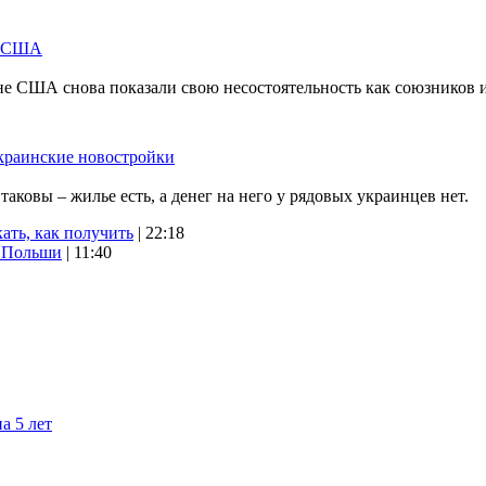
м США
не США снова показали свою несостоятельность как союзников 
краинские новостройки
ковы – жилье есть, а денег на него у рядовых украинцев нет.
ать, как получить
| 22:18
х Польши
| 11:40
а 5 лет