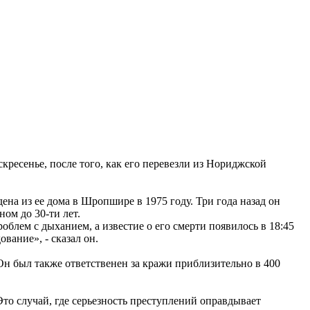
ресенье, после того, как его перевезли из Нориджской
на из ее дома в Шропшире в 1975 году. Три года назад он
ом до 30-ти лет.
блем с дыханием, а известие о его смерти появилось в 18:45
вание», - сказал он.
Он был также ответственен за кражи приблизительно в 400
то случай, где серьезность преступлений оправдывает