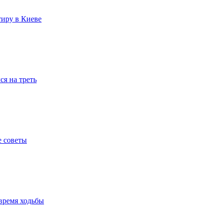
тиру в Киеве
я на треть
е советы
время ходьбы