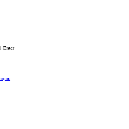
l+Enter
рацию