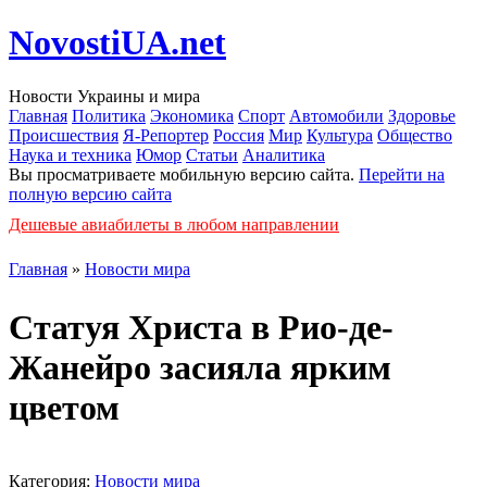
NovostiUA.net
Новости Украины и мира
Главная
Политика
Экономика
Спорт
Автомобили
Здоровье
Происшествия
Я-Репортер
Россия
Мир
Культура
Общество
Наука и техника
Юмор
Статьи
Аналитика
Вы просматриваете мобильную версию сайта.
Перейти на
полную версию сайта
Дешевые авиабилеты в любом направлении
Главная
»
Новости мира
Статуя Христа в Рио-де-
Жанейро засияла ярким
цветом
Категория:
Новости мира