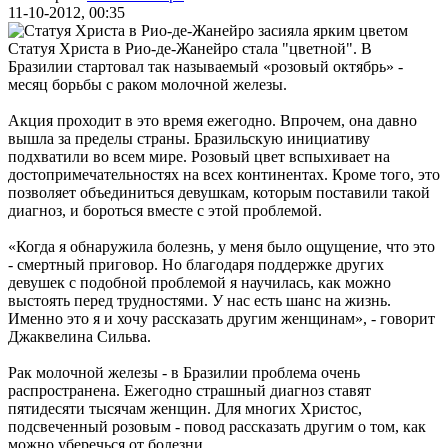
11-10-2012, 00:35
Статуя Христа в Рио-де-Жанейро стала "цветной". В
Бразилии стартовал так называемый «розовый октябрь» -
месяц борьбы с
раком молочной железы
.
Акция проходит в это время ежегодно. Впрочем, она давно
вышла за пределы страны. Бразильскую инициативу
подхватили во всем мире. Розовый цвет вспыхивает на
достопримечательностях на всех континентах. Кроме того, это
позволяет объединиться девушкам, которым поставили такой
диагноз, и бороться вместе с этой проблемой.
«Когда я обнаружила болезнь, у меня было ощущение, что это
- смертный приговор. Но благодаря поддержке других
девушек с подобной проблемой я научилась, как можно
выстоять перед трудностями. У нас есть шанс на жизнь.
Именно это я и хочу рассказать другим женщинам», - говорит
Джаквелина Сильва.
Рак молочной железы - в Бразилии проблема очень
распространена. Ежегодно страшный
диагноз
ставят
пятидесяти тысячам женщин. Для многих Христос,
подсвеченный розовым - повод рассказать другим о том, как
можно уберечься от болезни.