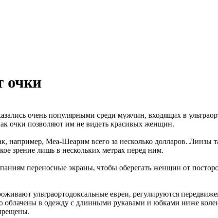
т очки
оказались очень популярными среди мужчин, входящих в ультра
как очки позволяют им не видеть красивых женщин.
ак, например, Меа-Шеарим всего за несколько долларов. Линзы
кое зрение лишь в нескольких метрах перед ним.
омпаниям переносные экраны, чтобы оберегать женщин от посто
проживают ультраортодоксальные евреи, регулируются передвиж
о облачены в одежду с длинными рукавами и юбками ниже колен
прещены.