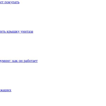
ет покупать
стить крышку унитаза
уминг: как он работает
лужащих