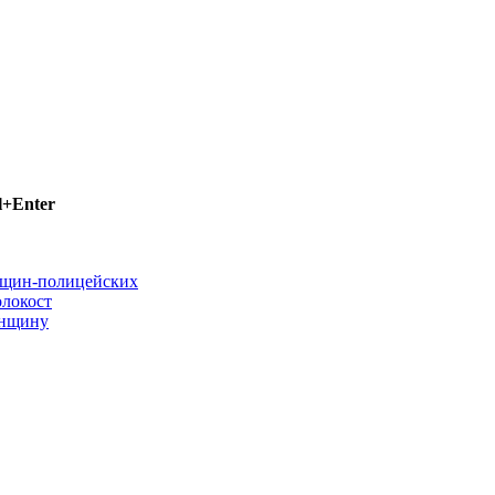
l+Enter
нщин-полицейских
локост
енщину