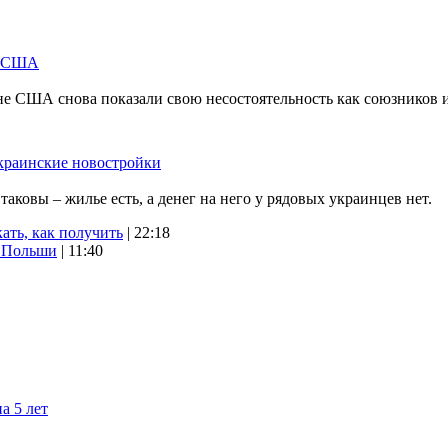
м США
не США снова показали свою несостоятельность как союзников 
краинские новостройки
ковы – жилье есть, а денег на него у рядовых украинцев нет.
ать, как получить
| 22:18
х Польши
| 11:40
а 5 лет