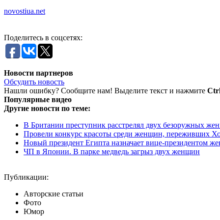
novostiua.net
Поделитесь в соцсетях:
Новости партнеров
Обсудить новость
Нашли ошибку? Сообщите нам! Выделите текст и нажмите
Ctr
Популярные видео
Другие новости по теме:
В Британии преступник расстрелял двух безоружных же
Провели конкурс красоты среди женщин, переживших Хо
Новый президент Египта назначает вице-президентом ж
ЧП в Японии. В парке медведь загрыз двух женщин
Публикации:
Авторские статьи
Фото
Юмор