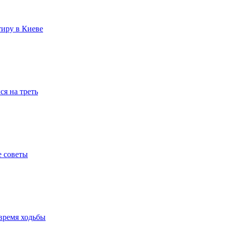
тиру в Киеве
я на треть
е советы
время ходьбы