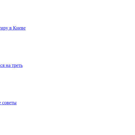
тиру в Киеве
я на треть
е советы