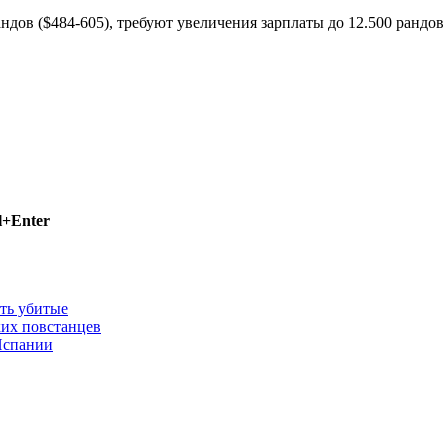
дов ($484-605), требуют увеличения зарплаты до 12.500 рандов 
l+Enter
сть убитые
ких повстанцев
 Испании