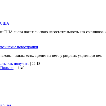
м США
не США снова показали свою несостоятельность как союзников 
краинские новостройки
ковы – жилье есть, а денег на него у рядовых украинцев нет.
ать, как получить
| 22:18
х Польши
| 11:40
а 5 лет