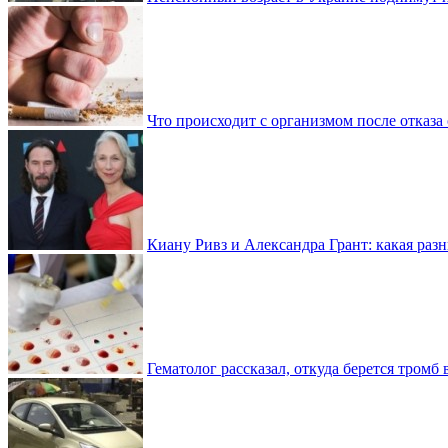
Что происходит с организмом после отказа
Киану Ривз и Александра Грант: какая разн
Гематолог рассказал, откуда берется тромб 