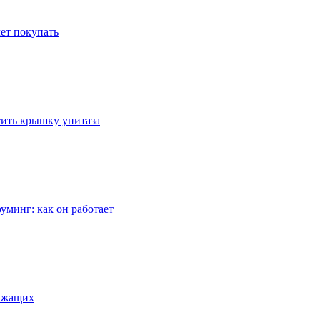
ет покупать
стить крышку унитаза
уминг: как он работает
лужащих