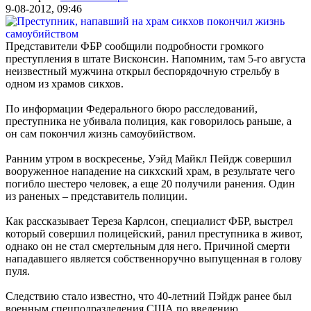
9-08-2012, 09:46
Представители
ФБР
сообщили подробности громкого
преступления в штате Висконсин. Напомним, там 5-го августа
неизвестный мужчина открыл беспорядочную стрельбу в
одном из храмов сикхов.
По информации Федерального бюро расследований,
преступника не убивала полиция, как говорилось раньше, а
он сам покончил жизнь самоубийством.
Ранним утром в воскресенье, Уэйд Майкл Пейдж совершил
вооруженное нападение на сикхский храм, в результате чего
погибло шестеро человек, а еще 20 получили ранения. Один
из раненых – представитель полиции.
Как рассказывает Тереза Карлсон, специалист ФБР, выстрел
который совершил полицейский, ранил преступника в живот,
однако он не стал смертельным для него. Причиной смерти
нападавшего является собственноручно выпущенная в голову
пуля.
Следствию стало известно, что 40-летний Пэйдж ранее был
военным спецподразделения
США
по введению