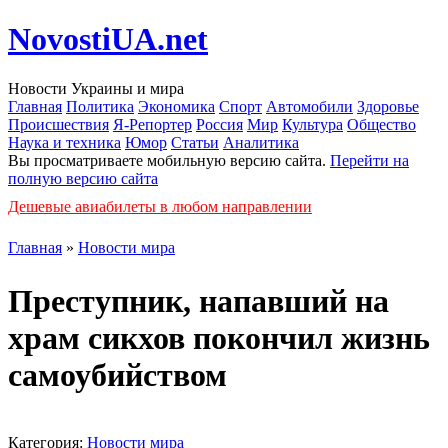
NovostiUA.net
Новости Украины и мира
Главная
Политика
Экономика
Спорт
Автомобили
Здоровье
Происшествия
Я-Репортер
Россия
Мир
Культура
Общество
Наука и техника
Юмор
Статьи
Аналитика
Вы просматриваете мобильную версию сайта.
Перейти на
полную версию сайта
Дешевые авиабилеты в любом направлении
Главная
»
Новости мира
Преступник, напавший на
храм сикхов покончил жизнь
самоубийством
Категория:
Новости мира