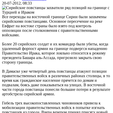
20-07-2012, 08:33
Все переходы на восточной границе Сирии были захвачены
сирийскими повстанцами. Основное пересечение на реке
Евфрат на востоке страны было взято под контроль
оппозиции после столкновения с правительственными
войсками.
Более 20 сирийских солдат и их командир были убиты, когда
удаленный форпост армии на границе подвергся нападению
Правительство Ирака, которое лояльно относится к режиму
президента Башара аль-Ассада, пригрозило закрыть свою
сторону границы.
В Дамаске уже четвертый день повстанцы атакуют позиции
правительственных войск в различных районах столицы, в то
время как гражданское население прячется по домам и
подвалам, боясь даже показываться на улицах. В восточной
части города повстанцы понесли большие потери в результате
артобстрела сирийской армии.
Гибель трех высокопоставленных чиновников привела к
мобилизации правительственных войск в попытке изгнать
повстанцев из города. Вчера вечером принял присягу новый