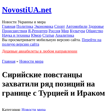
NovostiUA.net
Новости Украины и мира
Главная
Политика
Экономика
Спорт
Автомобили
Здоровье
Происшествия
Я-Репортер
Россия
Мир
Культура
Общество
Наука и техника
Юмор
Статьи
Аналитика
Вы просматриваете мобильную версию сайта.
Перейти на
полную версию сайта
Дешевые авиабилеты в любом направлении
Главная
»
Новости мира
Сирийские повстанцы
захватили ряд позиций на
границе с Турцией и Ираком
Категория:
Новости мира