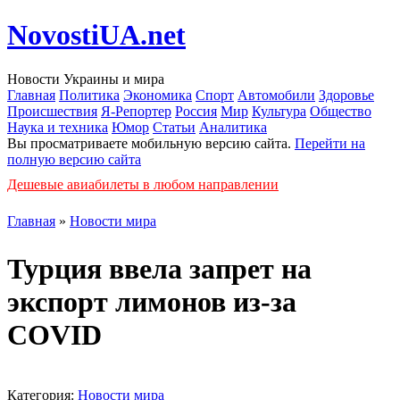
NovostiUA.net
Новости Украины и мира
Главная
Политика
Экономика
Спорт
Автомобили
Здоровье
Происшествия
Я-Репортер
Россия
Мир
Культура
Общество
Наука и техника
Юмор
Статьи
Аналитика
Вы просматриваете мобильную версию сайта.
Перейти на
полную версию сайта
Дешевые авиабилеты в любом направлении
Главная
»
Новости мира
Турция ввела запрет на
экспорт лимонов из-за
COVID
Категория:
Новости мира