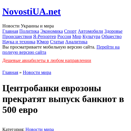
NovostiUA.net
Новости Украины и мира
Главная
Политика
Экономика
Спорт
Автомобили
Здоровье
Происшествия
Я-Репортер
Россия
Мир
Культура
Общество
Наука и техника
Юмор
Статьи
Аналитика
Вы просматриваете мобильную версию сайта.
Перейти на
полную версию сайта
Дешевые авиабилеты в любом направлении
Главная
»
Новости мира
Центробанки еврозоны
прекратят выпуск банкнот в
500 евро
Категория:
Новости мира