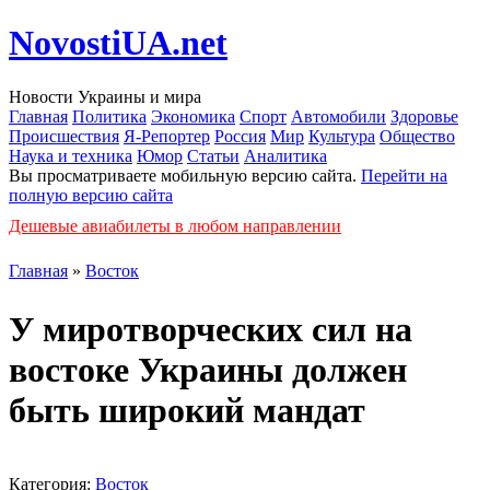
NovostiUA.net
Новости Украины и мира
Главная
Политика
Экономика
Спорт
Автомобили
Здоровье
Происшествия
Я-Репортер
Россия
Мир
Культура
Общество
Наука и техника
Юмор
Статьи
Аналитика
Вы просматриваете мобильную версию сайта.
Перейти на
полную версию сайта
Дешевые авиабилеты в любом направлении
Главная
»
Восток
У миротворческих сил на
востоке Украины должен
быть широкий мандат
Категория:
Восток