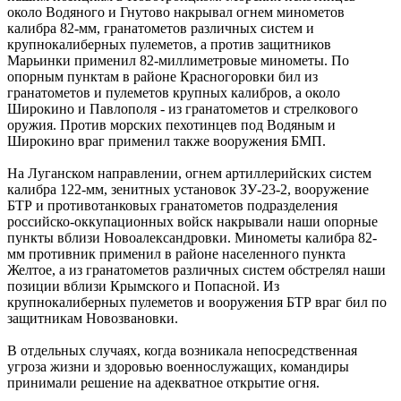
около Водяного и Гнутово накрывал огнем минометов
калибра 82-мм, гранатометов различных систем и
крупнокалиберных пулеметов, а против защитников
Марьинки применил 82-миллиметровые минометы. По
опорным пунктам в районе Красногоровки бил из
гранатометов и пулеметов крупных калибров, а около
Широкино и Павлополя - из гранатометов и стрелкового
оружия. Против морских пехотинцев под Водяным и
Широкино враг применил также вооружения БМП.
На Луганском направлении, огнем артиллерийских систем
калибра 122-мм, зенитных установок ЗУ-23-2, вооружение
БТР и противотанковых гранатометов подразделения
российско-оккупационных войск накрывали наши опорные
пункты вблизи Новоалександровки. Минометы калибра 82-
мм противник применил в районе населенного пункта
Желтое, а из гранатометов различных систем обстрелял наши
позиции вблизи Крымского и Попасной. Из
крупнокалиберных пулеметов и вооружения БТР враг бил по
защитникам Новозвановки.
В отдельных случаях, когда возникала непосредственная
угроза жизни и здоровью военнослужащих, командиры
принимали решение на адекватное открытие огня.