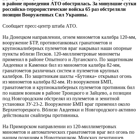
в районе проведения АТО обострилась. За минувшие сутки
российско-террористические войска 65 раз обстреляли
позиции Вооруженных Сил Украины.
Сообщает пресс-центр штаба АТО.
На Донецком направлении, огнем минометов калибра 120-мм,
вооружение БТР, противотанковых гранатометов и
крупнокалиберных пулеметов враг накрывал наши опорные
пункты вблизи Песков. 120-миллиметровые минометы
применил в районе Опытного и Луганского. По защитникам
Авдеевки и Каменки бил из минометов калибра 82-мм,
гранатометов различных систем и пулеметов крупных
калибров. По защитникам шахты «Бутовка» открывал огонь
из минометов калибра 82-мм. Из вооружения БМП,
гранатометов и крупнокалиберных пулеметов противник бил
по нашим воинам в районе Троицкого и Зайцево, а позиции
под Новгородским обстрелял из пулеметов и зенитной
установки ЗУ-23-2. Вооружение БМП враг применил около
Верхнеторецкого. Вблизи Авдеевки и Новгородского активно
действовали снайперы противника.
На Приморском направлении из 120-миллиметровых
минометов и автоматических гранатометов враг вел огонь по
нашим позициям в Новотроицком. Морских пехотинцев