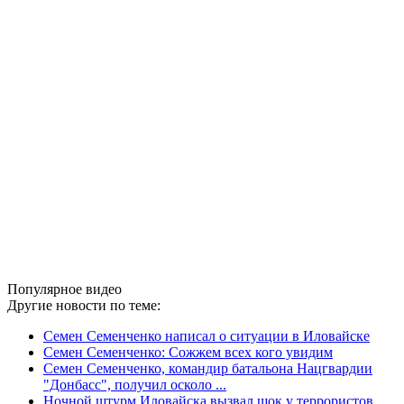
Популярное видео
Другие новости по теме:
Семен Семенченко написал о ситуации в Иловайске
Семен Семенченко: Сожжем всех кого увидим
Семен Семенченко, командир батальона Нацгвардии
"Донбасс", получил осколо ...
Ночной штурм Иловайска вызвал шок у террористов