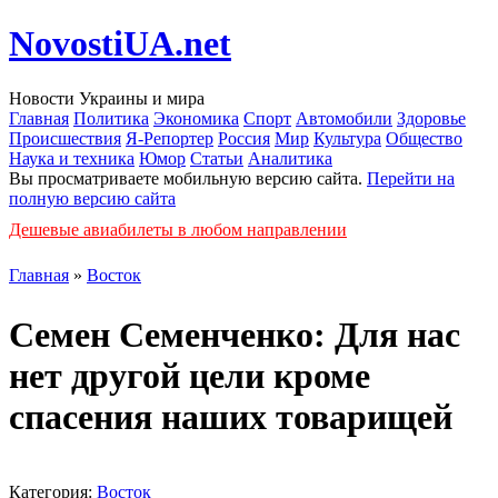
NovostiUA.net
Новости Украины и мира
Главная
Политика
Экономика
Спорт
Автомобили
Здоровье
Происшествия
Я-Репортер
Россия
Мир
Культура
Общество
Наука и техника
Юмор
Статьи
Аналитика
Вы просматриваете мобильную версию сайта.
Перейти на
полную версию сайта
Дешевые авиабилеты в любом направлении
Главная
»
Восток
Семен Семенченко: Для нас
нет другой цели кроме
спасения наших товарищей
Категория:
Восток