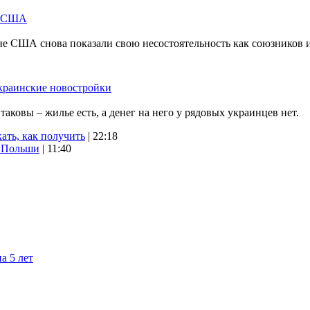
м США
не США снова показали свою несостоятельность как союзников 
краинские новостройки
ковы – жилье есть, а денег на него у рядовых украинцев нет.
ать, как получить
| 22:18
х Польши
| 11:40
а 5 лет