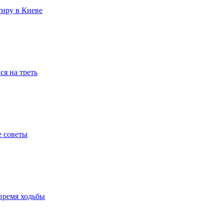
тиру в Киеве
я на треть
е советы
время ходьбы