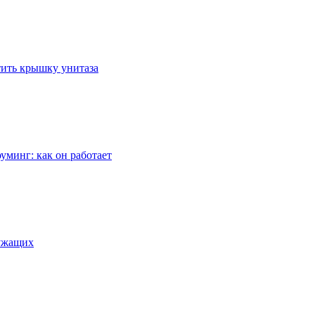
стить крышку унитаза
уминг: как он работает
лужащих