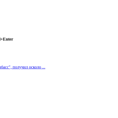
l+Enter
асс", получил осколо ...