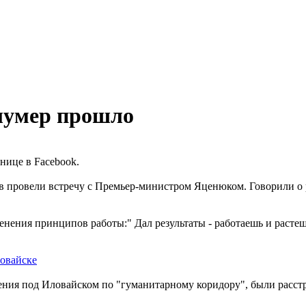
лумер прошло
нице в Facebook.
в провели встречу с Премьер-министром Яценюком. Говорили о 
нения принципов работы:" Дал результаты - работаешь и растешь
ловайске
ния под Иловайском по "гуманитарному коридору", были расстр