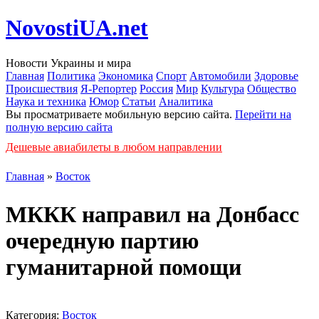
NovostiUA.net
Новости Украины и мира
Главная
Политика
Экономика
Спорт
Автомобили
Здоровье
Происшествия
Я-Репортер
Россия
Мир
Культура
Общество
Наука и техника
Юмор
Статьи
Аналитика
Вы просматриваете мобильную версию сайта.
Перейти на
полную версию сайта
Дешевые авиабилеты в любом направлении
Главная
»
Восток
МККК направил на Донбасс
очередную партию
гуманитарной помощи
Категория:
Восток