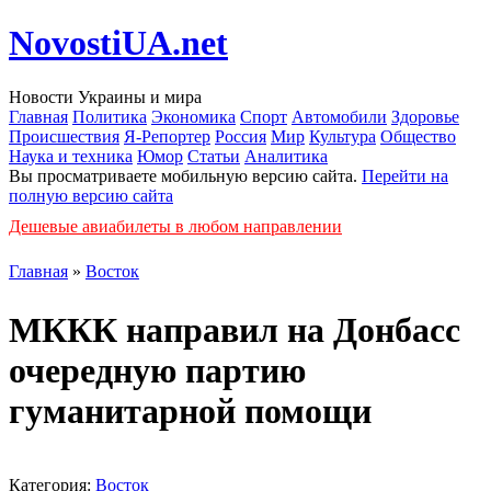
NovostiUA.net
Новости Украины и мира
Главная
Политика
Экономика
Спорт
Автомобили
Здоровье
Происшествия
Я-Репортер
Россия
Мир
Культура
Общество
Наука и техника
Юмор
Статьи
Аналитика
Вы просматриваете мобильную версию сайта.
Перейти на
полную версию сайта
Дешевые авиабилеты в любом направлении
Главная
»
Восток
МККК направил на Донбасс
очередную партию
гуманитарной помощи
Категория:
Восток