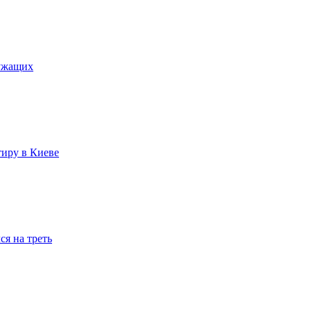
лужащих
тиру в Киеве
я на треть