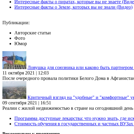
Интересные факты о пиратах, которые вы не знаете (Виде
Интересные факты о Земле, которых вы не знали (Видео)
Публикации:
Авторские статьи
Фото
Юмор
Ловушка для союзника или каково быть партнеро
11 октября 2021 | 12:03
После очередного провала политики Белого Дома в Афганиста
Критичный взгляд на "удобные" и "комфортные" у
09 сентября 2021 | 16:51
Реалии с жилой недвижимостью в стране на сегодняшний день та
Программа доступные лекарства: что нужно знать, где иск
Стоимость обучения в государственных и частных ВУЗа
Рекомендуем к прочтению