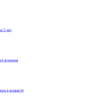
а 5 лет
 от курения
ица в возрасте