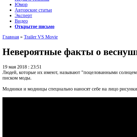
Юмор
Авторские статьи
Эксперт
Видео
Открытое письмо
Главная
»
Trailer VS Movie
Невероятные факты о веснушк
19 мая 2018 : 23:51
Людей, которые их имеют, называют "поцелованными солнцем", 
писком моды.
Модники и модницы специально наносят себе на лицо рисунки,