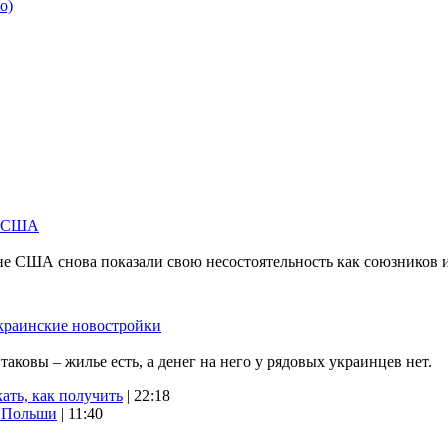
о)
м США
не США снова показали свою несостоятельность как союзников 
краинские новостройки
ковы – жилье есть, а денег на него у рядовых украинцев нет.
ать, как получить
| 22:18
х Польши
| 11:40