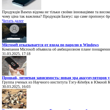
Продукція Baseus відома не тільки своїми інноваціями та висок
чому ціна так важлива? Продукція Базеус: що саме пропонує бр
Читать далее
Microsoft отказывается от входа по паролю в Windows
Компания Microsoft объявила об амбициозном плане поощрения
31.03.2025, 17:18
Прощай, литиевая зависимость: новая эра аккумуляторов у
Группа ученых из Научного института Тэгу-Кёнбук в Южной К
30.03.2025, 16:03