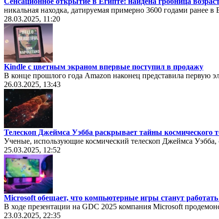
Сенсационное открытие в Египте: найдена гробница возраст
никальная находка, датируемая примерно 3600 годами ранее 
28.03.2025, 11:20
Kindle с цветным экраном впервые поступил в продажу
В конце прошлого года Amazon наконец представила первую э
26.03.2025, 13:43
Телескоп Джеймса Уэбба раскрывает тайны космического 
Ученые, использующие космический телескоп Джеймса Уэбба,
25.03.2025, 12:52
Microsoft обещает, что компьютерные игры станут работат
В ходе презентации на GDC 2025 компания Microsoft продемон
23.03.2025, 22:35