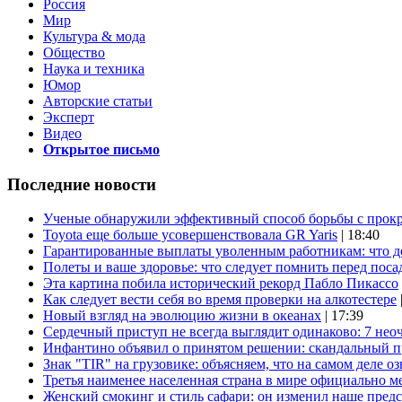
Россия
Мир
Культура & мода
Общество
Наука и техника
Юмор
Авторские статьи
Эксперт
Видео
Открытое письмо
Последние новости
Ученые обнаружили эффективный способ борьбы с прок
Toyota еще больше усовершенствовала GR Yaris
| 18:40
Гарантированные выплаты уволенным работникам: что д
Полеты и ваше здоровье: что следует помнить перед поса
Эта картина побила исторический рекорд Пабло Пикассо
Как следует вести себя во время проверки на алкотестере
Новый взгляд на эволюцию жизни в океанах
| 17:39
Сердечный приступ не всегда выглядит одинаково: 7 не
Инфантино объявил о принятом решении: скандальный 
Знак "TIR" на грузовике: объясняем, что на самом деле оз
Третья наименее населенная страна в мире официально ме
Женский смокинг и стиль сафари: он изменил наше пред