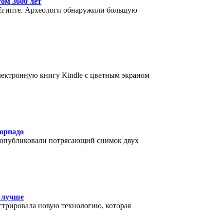
ом 3600 лет
в Египте. Археологи обнаружили большую
лектронную книгу Kindle с цветным экраном
торнадо
 опубликовали потрясающий снимок двух
ь лучше
стрировала новую технологию, которая