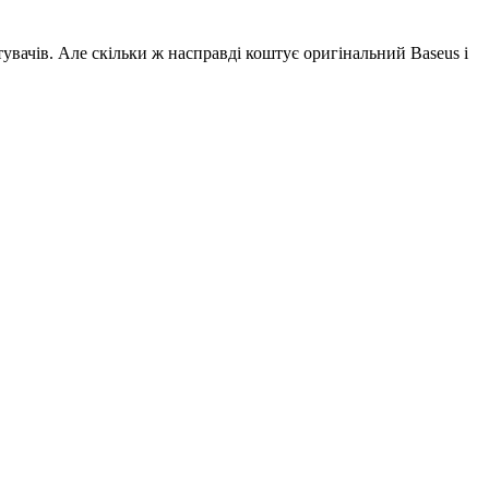
увачів. Але скільки ж насправді коштує оригінальний Baseus і