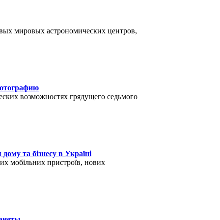
евых мировых астрономических центров,
 фотографию
еских возможностях грядущего седьмого
 дому та бізнесу в Україні
них мобільних пристроїв, нових
ланеты