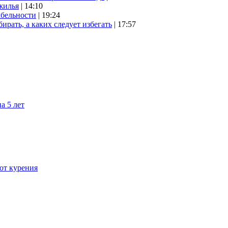
жилья
| 14:10
абельности
| 19:24
ирать, а каких следует избегать
| 17:57
а 5 лет
 от курения