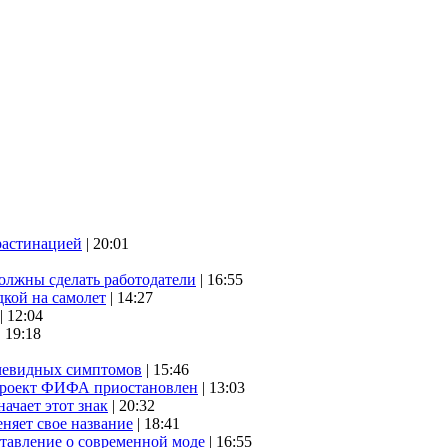
растинацией
| 20:01
олжны сделать работодатели
| 16:55
дкой на самолет
| 14:27
| 12:04
| 19:18
очевидных симптомов
| 15:46
проект ФИФА приостановлен
| 13:03
начает этот знак
| 20:32
няет свое название
| 18:41
ставление о современной моде
| 16:55