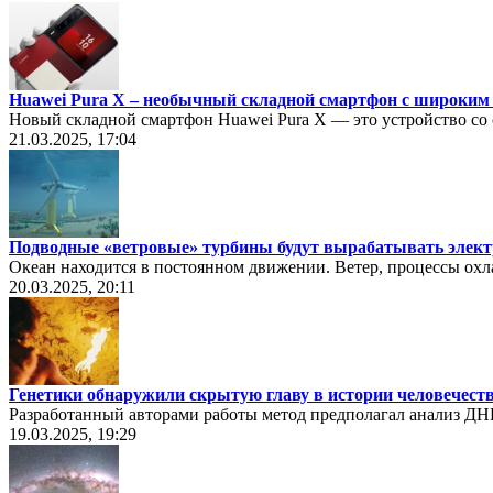
Huawei Pura X – необычный складной смартфон с широким
Новый складной смартфон Huawei Pura X — это устройство со с
21.03.2025, 17:04
Подводные «ветровые» турбины будут вырабатывать элект
Океан находится в постоянном движении. Ветер, процессы охл
20.03.2025, 20:11
Генетики обнаружили скрытую главу в истории человечест
Разработанный авторами работы метод предполагал анализ ДНК
19.03.2025, 19:29