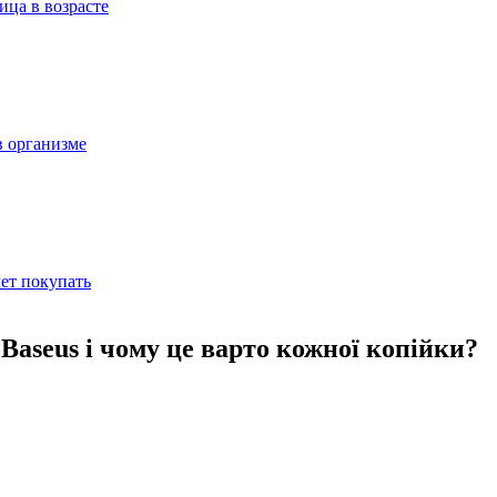
ица в возрасте
в организме
ет покупать
Baseus і чому це варто кожної копійки?