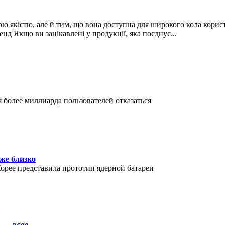
ою якістю, але й тим, що вона доступна для широкого кола корист
енд Якщо ви зацікавлені у продукції, яка поєднує
...
 более миллиарда пользователей отказаться
же близко
орее представила прототип ядерной батареи