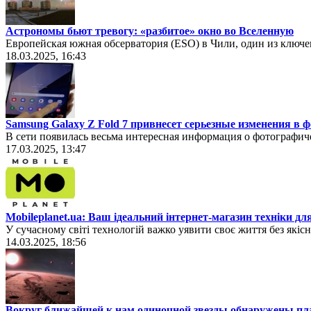
Астрономы бьют тревогу: «разбитое» окно во Вселенную
Европейская южная обсерватория (ESO) в Чили, один из ключ
18.03.2025, 16:43
Samsung Galaxy Z Fold 7 привнесет серьезные изменения в
В сети появилась весьма интересная информация о фотографич
17.03.2025, 13:47
Mobileplanet.ua: Ваш ідеальний інтернет-магазин техніки для
У сучасному світі технологій важко уявити своє життя без якіс
14.03.2025, 18:56
Вокруг ближайшей к нам одиночной звезды обнаружены п