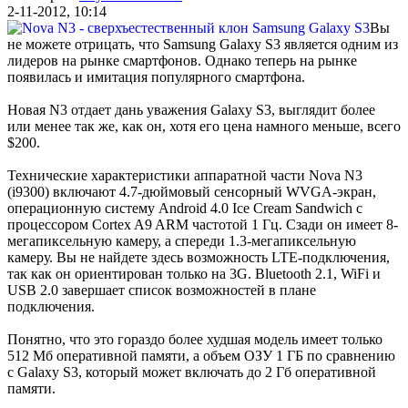
2-11-2012, 10:14
Вы
не можете отрицать, что Samsung Galaxy S3 является одним из
лидеров на рынке смартфонов. Однако теперь на рынке
появилась и имитация популярного смартфона.
Новая N3 отдает дань уважения Galaxy S3, выглядит более
или менее так же, как он, хотя его цена намного меньше, всего
$200.
Технические характеристики аппаратной части Nova N3
(i9300) включают 4.7-дюймовый сенсорный WVGA-экран,
операционную систему Android 4.0 Ice Cream Sandwich с
процессором Cortex A9 ARM частотой 1 Гц. Сзади он имеет 8-
мегапиксельную камеру, а спереди 1.3-мегапиксельную
камеру. Вы не найдете здесь возможность LTE-подключения,
так как он ориентирован только на 3G. Bluetooth 2.1, WiFi и
USB 2.0 завершает список возможностей в плане
подключения.
Понятно, что это гораздо более худшая модель имеет только
512 Мб оперативной памяти, а объем ОЗУ 1 ГБ по сравнению
с Galaxy S3, который может включать до 2 Гб оперативной
памяти.