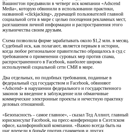
Вашингтон предъявили в четверг иск компании «Adscend
Media», которую обвинили в использовании практики,
названной «clickjacking», дурачащей пользователей главной
социальной сети в мире с целью посещения рекламных мест,
разглашения личной информации и распространения этого
жульничества своим друзьям.
Схема позволила фирме зарабатывать около $1,2 млн. в месяц.
Судебный иск, как полагают, является первым в истории,
когда любое региональное правительство обращалось в суд с
требованием о применении суровых мер против спама,
распространенного в Facebook, наиболее широко
используемой социальной сети СМИ в мире.
Два отдельных, но подобных требования, поданные в
федеральный суд государством и Facebook, обвиняют
«Adscend» в нарушении федерального и государственного
законов за введение в заблуждение или обманчивые
коммерческие электронные проекты и нечестную практику
деловых отношений.
«Безопасность – самое главное», - сказал Тед Аллиот, главный
юрисконсульт Facebook, на пресс-конференции в Сиэтлском
офисе, калифорнийской компании. «Важно всегда быть на
шаг впереди в борьбе против спаммеров и других