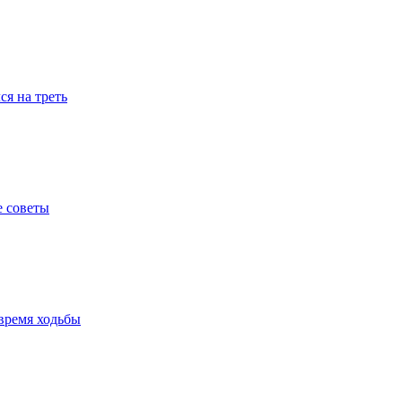
я на треть
е советы
время ходьбы