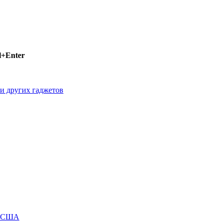
l+Enter
 и других гаджетов
м США