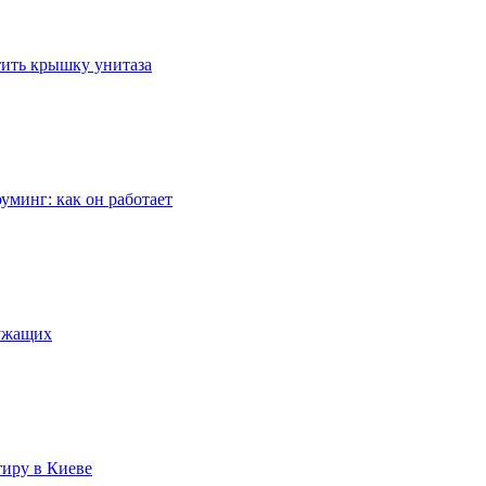
стить крышку унитаза
уминг: как он работает
лужащих
тиру в Киеве