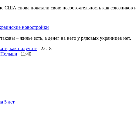
не США снова показали свою несостоятельность как союзников 
краинские новостройки
ковы – жилье есть, а денег на него у рядовых украинцев нет.
ать, как получить
| 22:18
х Польши
| 11:40
а 5 лет