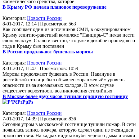
косметического средства, которое
В Крыму РФ начала плановое переворужение
Категория:
Новости России
8-01-2017, 12:14 | Просмотров: 563
Как сообщает один из источников СМИ, в оккупированном
Крыму зенитно-ракетный комплекс "Панцирь-С" начал нести
свою «вахту». Стало известно, что уже в декабре прошедшего
года в Крыму был поставлен
В России продолжают бушевать морозы
Категория:
Новости России
8-01-2017, 11:47 | Просмотров: 1059
Морозы продолжают бушевать в России. Накануне в
российской столице был объявлен «оранжевый» уровень
опасности из-за аномальных холодов. В этом случае
существует вероятность возникновения стихийных
В Москве более двух часов тушили горящую гостиницу
Категория:
Новости России
7-01-2017, 14:39 | Просмотров: 836
Сегодня утром в московской гостинице тушили пожар. В сети
появилась запись пожара, которую сделал один из очевидцев
происшествия. На кадрах видны клубы черного дыма и языки