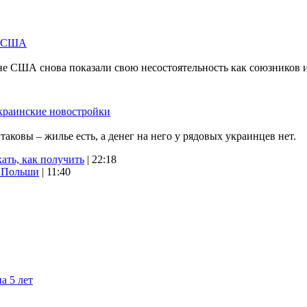
м США
не США снова показали свою несостоятельность как союзников 
краинские новостройки
ковы – жилье есть, а денег на него у рядовых украинцев нет.
ать, как получить
| 22:18
х Польши
| 11:40
а 5 лет