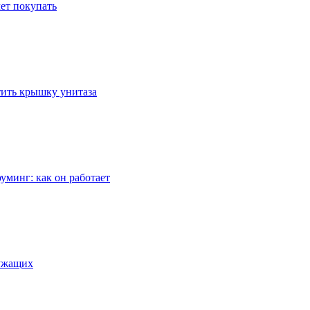
ет покупать
стить крышку унитаза
уминг: как он работает
лужащих