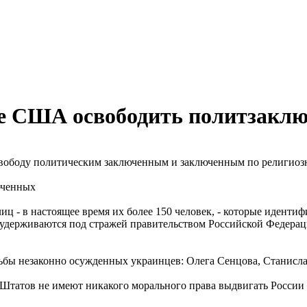
ние США освободить политзакл
 свободу политическим заключенным и заключенным по религио
ц - в настоящее время их более 150 человек, - которые иден
удерживаются под стражей правительством Российской Федерации
ьбы незаконно осужденных украинцев: Олега Сенцова, Станисл
Штатов не имеют никакого морального права выдвигать России 