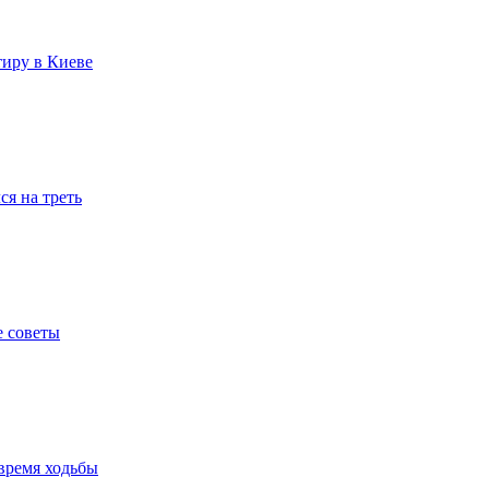
тиру в Киеве
я на треть
е советы
время ходьбы