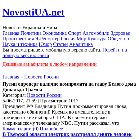
NovostiUA.net
Новости Украины и мира
Главная
Политика
Экономика
Спорт
Автомобили
Здоровье
Происшествия
Я-Репортер
Россия
Мир
Культура
Общество
Наука и техника
Юмор
Статьи
Аналитика
Вы просматриваете мобильную версию сайта.
Перейти на
полную версию сайта
Дешевые авиабилеты в любом направлении
Главная
»
Новости России
Путин опроверг наличие компромата на главу Белого дома
Дональда Трампа
Категория:
Новости России
5-06-2017, 21:59 | Просмотров: 1017
Президент РФ Владимир Путин прокомментировал слова,
касательно обвинений Кремля во вмешательстве в
президентские выборы США. В своем интервью
американскому телеканалу NBC, Путин рассказал, что
Комментарии (0)
Подробнее
В Тверской области электрик расстрелял девять человек