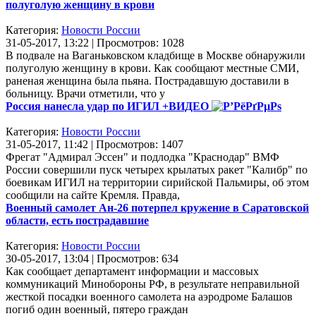
полуголую женщину в крови
Категория:
Новости России
31-05-2017, 13:22 | Просмотров: 1028
В подвале на Ваганьковском кладбище в Москве обнаружили
полуголую женщину в крови. Как сообщают местные СМИ,
раненая женщина была пьяна. Пострадавшую доставили в
больницу. Врачи отметили, что у
Россия нанесла удар по ИГИЛ +ВИДЕО
Категория:
Новости России
31-05-2017, 11:42 | Просмотров: 1407
Фрегат "Адмирал Эссен" и подлодка "Краснодар" ВМФ
России совершили пуск четырех крылатых ракет "Калибр" по
боевикам ИГИЛ на территории сирийской Пальмиры, об этом
сообщили на сайте Кремля. Правда,
Военный самолет Ан-26 потерпел кружение в Саратовской
области, есть пострадавшие
Категория:
Новости России
30-05-2017, 13:04 | Просмотров: 634
Как сообщает департамент информации и массовых
коммуникаций Минобороны РФ, в результате неправильной
жесткой посадки военного самолета на аэродроме Балашов
погиб один военный, пятеро граждан