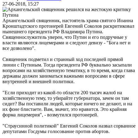
27-06-2018, 15:27
Архангельский священник, настоятель храма святого Иоанна
Кронштадтского протоиерей Евгений Соколов раскритиковал
нынешнего президента РФ Владимира Путина.
Священнослужитель уверен, что Путин и его подручные у
власти являются лицемерами и следуют девизу - "Бога нет и
все дозволено".
Священник подметил и странный ход последней прямой
линии с Путиным. Тогда президента РФ буквально засыпали
вопросами на хозяйственную тематику, в то время, когда глава
державы должен заниматься важными вопросами в сфере
внутренней и внешней политики.
"Если приходит из какой-то области 200 тысяч жалоб на
хозяйственную тему, то убирайте губернатора, зачем он там
сидит? Вы поставили людей, которые ничего не делают, и на
их фоне блистаете. Вам, значит, это нравится. Это крайняя
форма лицемерия", - возмутился протоиерей.
"Страусинной политикой" Евгений Соколов назвал сорванное
депутатами Госдумы голосование против абортов.