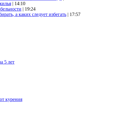
жилья
| 14:10
абельности
| 19:24
ирать, а каких следует избегать
| 17:57
а 5 лет
 от курения