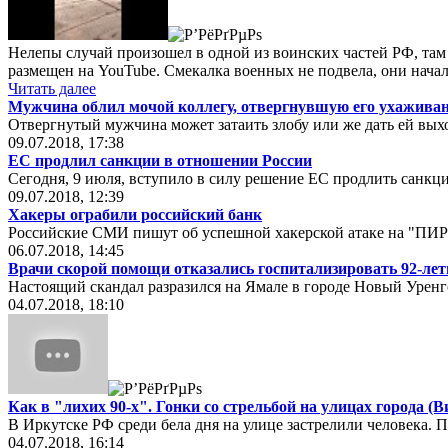
Нелепы случай произошел в одной из воинских частей РФ, там 
размещен на YouTube. Смекалка военных не подвела, они нача
Читать далее
Мужчина облил мочой коллегу, отвергнувшую его ухажива
Отвергнутый мужчина может затаить злобу или же дать ей выхо
09.07.2018, 17:38
ЕС продлил санкции в отношении России
Сегодня, 9 июля, вступило в силу решение ЕС продлить санк
09.07.2018, 12:39
Хакеры ограбили российский банк
Российские СМИ пишут об успешной хакерской атаке на "ПИР-б
06.07.2018, 14:45
Врачи скорой помощи отказались госпитализировать 92-летне
Настоящий скандал разразился на Ямале в городе Новый Урен
04.07.2018, 18:10
Как в "лихих 90-х". Гонки со стрельбой на улицах города (В
В Иркутске РФ среди бела дня на улице застрелили человека. 
04.07.2018, 16:14