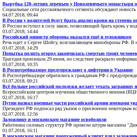
Вырубка 120-летних деревьев у Новодевичьего монастыря о
Социальные сети русскоязычного сегмента обсуждают новость 
04.07.2018, 09:44
В России у водителей будут брать анализ крови на степень 
В России вступил в силу закон, позволяющий брать кровь у во
03.07.2018, 14:44
Российский министр обороны оказался ещё и художником
Речь идет о Сергее Шойгу, возглавляющем минобороны РФ. В н
03.07.2018, 14:29
Попытка полить огород закончилась смертью троих челове
Трагедия произошла 29 июня, но следствие раскрыло информа
03.07.2018, 10:35
В Роспотребнадзоре предупреждают о дифтерии в Украине
В Роспотребнадзоре обратились к гражданам РФ с предупрежд
03.07.2018, 09:21
Всё больше российской молодежи желает уехать заграницу
Всероссийским центром изучения общественного мнения (ВЦИ
02.07.2018, 16:17
Путин назвал военные части российской армии именами ук
Президент РФ подписал ряд указов о присвоении некоторым в
02.07.2018, 12:56
Заложницу в московском магазине освободили
Работники силовых структур РФ провели штурм магазина "Ди
01.07.2018, 16:11
В московском магазине вооруженный клиент взял заложни