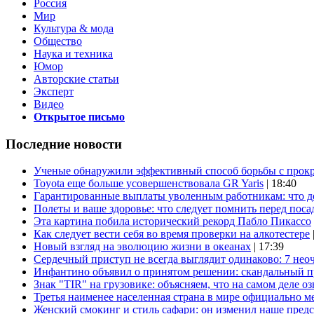
Россия
Мир
Культура & мода
Общество
Наука и техника
Юмор
Авторские статьи
Эксперт
Видео
Открытое письмо
Последние новости
Ученые обнаружили эффективный способ борьбы с прок
Toyota еще больше усовершенствовала GR Yaris
| 18:40
Гарантированные выплаты уволенным работникам: что д
Полеты и ваше здоровье: что следует помнить перед поса
Эта картина побила исторический рекорд Пабло Пикассо
Как следует вести себя во время проверки на алкотестере
Новый взгляд на эволюцию жизни в океанах
| 17:39
Сердечный приступ не всегда выглядит одинаково: 7 не
Инфантино объявил о принятом решении: скандальный 
Знак "TIR" на грузовике: объясняем, что на самом деле оз
Третья наименее населенная страна в мире официально ме
Женский смокинг и стиль сафари: он изменил наше пред