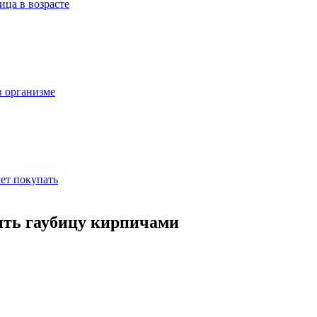
ица в возрасте
в организме
ет покупать
ить гаубицу кирпичами