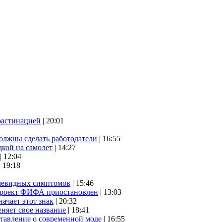
растинацией
| 20:01
олжны сделать работодатели
| 16:55
дкой на самолет
| 14:27
| 12:04
| 19:18
очевидных симптомов
| 15:46
проект ФИФА приостановлен
| 13:03
начает этот знак
| 20:32
няет свое название
| 18:41
ставление о современной моде
| 16:55