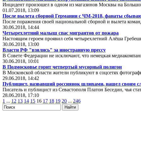
Инцидент произошел в одном из магазинов Москвы на Большо
01.07.2018, 13:09
После вылета сборной Германии с ЧМ-2018, фанаты сбыва
После поражения своей национальной сборной и вылета коман
30.06.2018, 14:44
Четырехлетний малыш спас мигрантов от пожара
Настоящим героем проявил себя четырехлетний Алёша Гребеш
30.06.2018, 13:00
Власти РФ "взялись" за иностранную прессу
В Совете Федерации не исключают, что немецкая медиакомпани
30.06.2018, 10:01
В Подмосковье горит четвертый мусорный полигон
В Московской области жители публикуют в соцсетях фотографи
29.06.2018, 14:42
Публицист, назвавший россиянок шлюхами, нашел своим с
Писатель и публицист из Севастополя Платон Беседин, чья ста
28.06.2018, 17:10
1
...
12
13
14
15
16
17
18
19
20
...
246