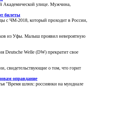
й Академической улице. Мужчина,
ют билеты
ды с ЧМ-2018, который проходит в России,
ков из Уфы. Малыш проявил невероятную
я Deutsche Welle (DW) прекратит свое
и, свидетельствующие о том, что горит
ловам оправдание
тья "Время шлюх: россиянки на мундиале