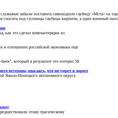
служивые забыли поставить самоходную гаубицу «Мста» на тормо
ли сносить под гусеницы гаубицы кирпичи, а один военный пыт
ния
д, как это сделал компьютерщик из
ции в отношении российской экономики еще
анк", который в результате это потерял 58
го ветерана, опасаясь, что он умрет в дороге
гой Ямало-Ненецкого автономного округа.
идео)
Предшествовали этому трагическому