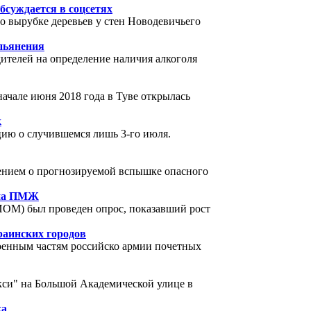
бсуждается в соцсетях
о вырубке деревьев у стен Новодевичьего
опьянения
дителей на определение наличия алкоголя
ачале июня 2018 года в Туве открылась
к
цию о случившемся лишь 3-го июля.
ением о прогнозируемой вспышке опасного
 на ПМЖ
ОМ) был проведен опрос, показавший рост
раинских городов
оенным частям российско армии почетных
кси" на Большой Академической улице в
ка