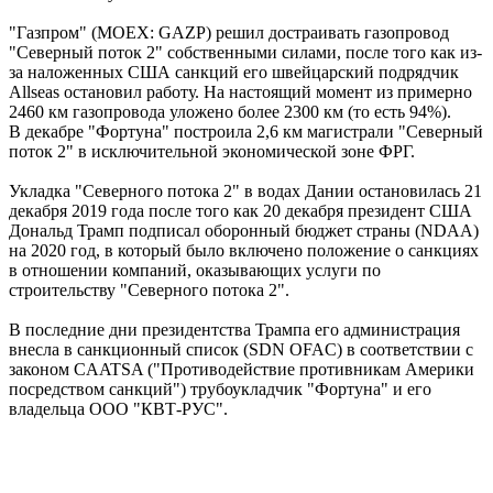
"Газпром" (MOEX: GAZP) решил достраивать газопровод
"Северный поток 2" собственными силами, после того как из-
за наложенных США санкций его швейцарский подрядчик
Allseas остановил работу. На настоящий момент из примерно
2460 км газопровода уложено более 2300 км (то есть 94%).
В декабре "Фортуна" построила 2,6 км магистрали "Северный
поток 2" в исключительной экономической зоне ФРГ.
Укладка "Северного потока 2" в водах Дании остановилась 21
декабря 2019 года после того как 20 декабря президент США
Дональд Трамп подписал оборонный бюджет страны (NDAA)
на 2020 год, в который было включено положение о санкциях
в отношении компаний, оказывающих услуги по
строительству "Северного потока 2".
В последние дни президентства Трампа его администрация
внесла в санкционный список (SDN OFAC) в соответствии с
законом CAATSA ("Противодействие противникам Америки
посредством санкций") трубоукладчик "Фортуна" и его
владельца ООО "КВТ-РУС".