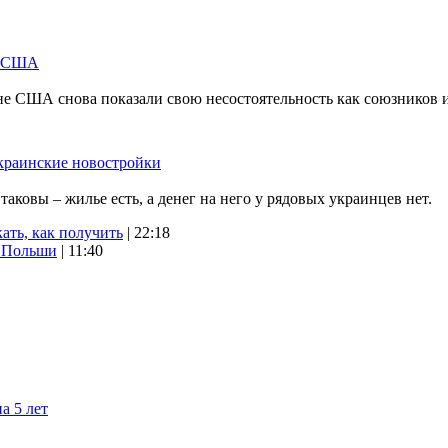
м США
не США снова показали свою несостоятельность как союзников 
краинские новостройки
ковы – жилье есть, а денег на него у рядовых украинцев нет.
ать, как получить
| 22:18
х Польши
| 11:40
а 5 лет