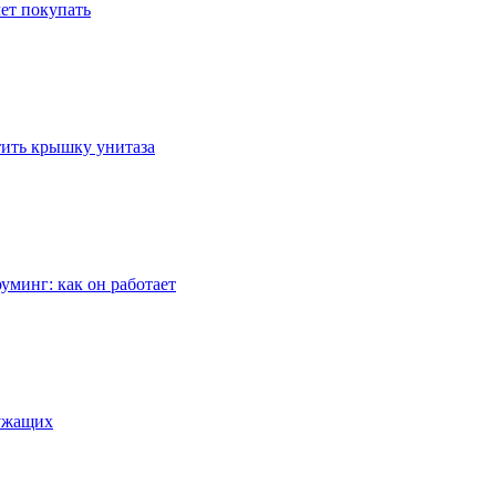
ет покупать
стить крышку унитаза
уминг: как он работает
лужащих