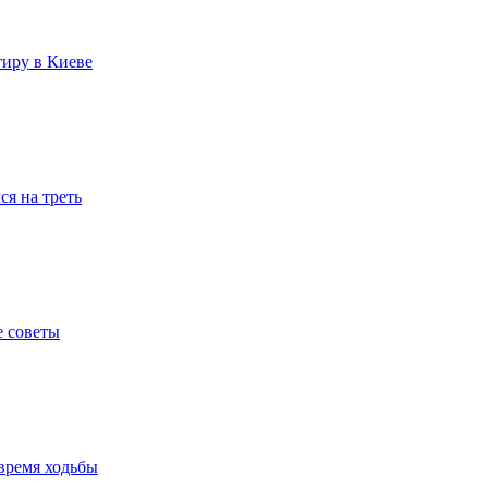
тиру в Киеве
я на треть
е советы
время ходьбы