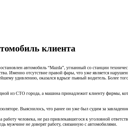
втомобиль клиента
 остановлен автомобиль “Mazda”, угнанный со станции техниче
дства. Именно отсутствие правой фары, что уже является наруш
йшему удивлению, оказался вдрызг пьяный водитель. Более того,
одной из СТО города, а машина принадлежит клиенту фирмы, кот
изоляторе. Выяснилось, что ранее он уже был судим за завладен
а работу человека, не раз привлекавшегося к уголовной ответс
едь мужчине не доверят работу, связанную с автомобилями.