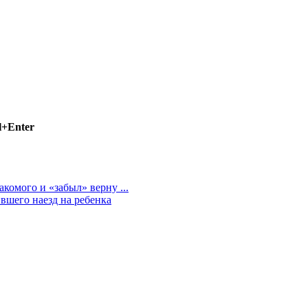
l+Enter
комого и «забыл» верну ...
вшего наезд на ребенка