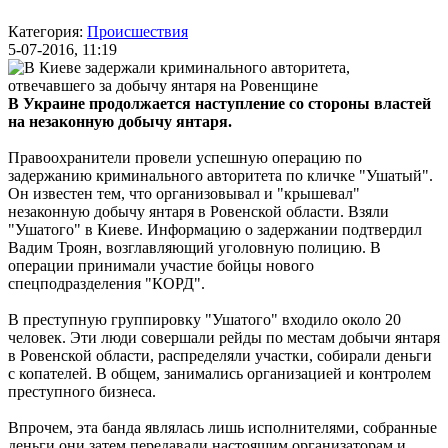
Категория:
Происшествия
5-07-2016, 11:19
В Украине продолжается наступление со стороны властей
на незаконную добычу янтаря.
Правоохранители провели успешную операцию по
задержанию криминального авторитета по кличке "Ушатый".
Он известен тем, что организовывал и "крышевал"
незаконную добычу янтаря в Ровенской области. Взяли
"Ушатого" в Киеве. Информацию о задержании подтвердил
Вадим Троян, возглавляющий уголовную полицию. В
операции принимали участие бойцы нового
спецподразделения "КОРД".
В преступную группировку "Ушатого" входило около 20
человек. Эти люди совершали рейды по местам добычи янтаря
в Ровенской области, распределяли участки, собирали деньги
с копателей. В общем, занимались организацией и контролем
преступного бизнеса.
Впрочем, эта банда являлась лишь исполнителями, собранные
деньги они затем передавали настоящим организаторам и