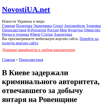
NovostiUA.net
Новости Украины и мира
Главная
Политика
Экономика
Спорт
Автомобили
Здоровье
Происшествия
Я-Репортер
Россия
Мир
Культура
Общество
Наука и техника
Юмор
Статьи
Аналитика
Вы просматриваете мобильную версию сайта.
Перейти на
полную версию сайта
Дешевые авиабилеты в любом направлении
Главная
»
Происшествия
В Киеве задержали
криминального авторитета,
отвечавшего за добычу
янтаря на Ровенщине