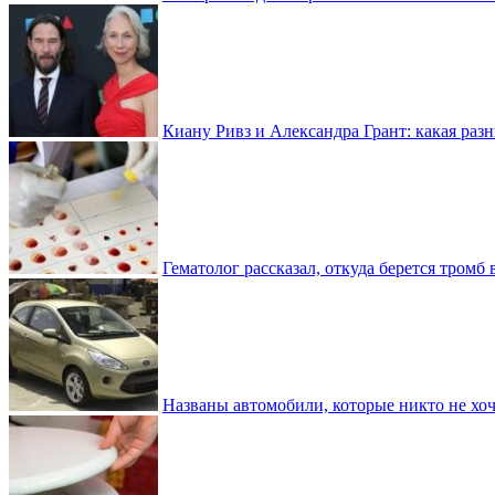
Киану Ривз и Александра Грант: какая разн
Гематолог рассказал, откуда берется тромб 
Названы автомобили, которые никто не хоч