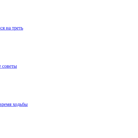
я на треть
е советы
время ходьбы