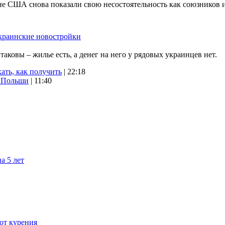
не США снова показали свою несостоятельность как союзников 
краинские новостройки
ковы – жилье есть, а денег на него у рядовых украинцев нет.
ать, как получить
| 22:18
х Польши
| 11:40
а 5 лет
 от курения