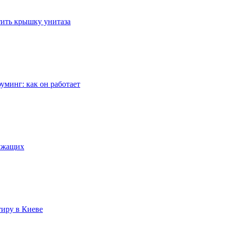
стить крышку унитаза
уминг: как он работает
лужащих
тиру в Киеве