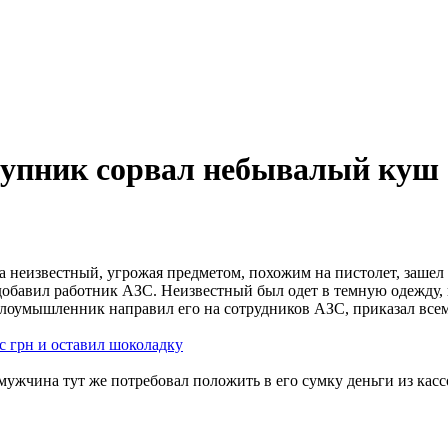
тупник сорвал небывалый куш 
тра неизвестный, угрожая предметом, похожим на пистолет, заш
- добавил работник АЗС. Неизвестный был одет в темную одежду,
злоумышленник направил его на сотрудников АЗС, приказал всем 
с грн и оставил шоколадку
 мужчина тут же потребовал положить в его сумку деньги из кас