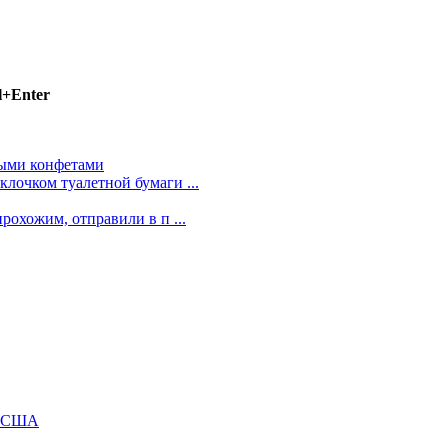
l+Enter
ными конфетами
лочком туалетной бумаги ...
рохожим, отправили в п ...
м США