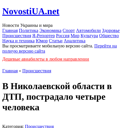
NovostiUA.net
Новости Украины и мира
Главная
Политика
Экономика
Спорт
Автомобили
Здоровье
Происшествия
Я-Репортер
Россия
Мир
Культура
Общество
Наука и техника
Юмор
Статьи
Аналитика
Вы просматриваете мобильную версию сайта.
Перейти на
полную версию сайта
Дешевые авиабилеты в любом направлении
Главная
»
Происшествия
В Николаевской области в
ДТП, пострадало четыре
человека
Категория:
Происшествия