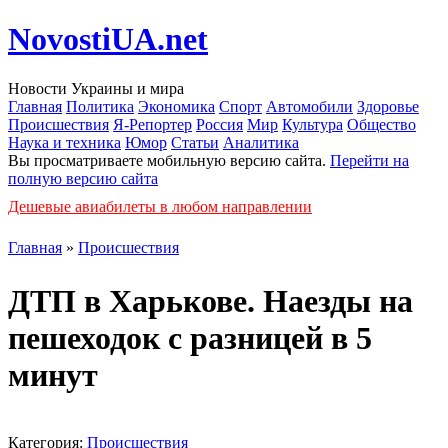
NovostiUA.net
Новости Украины и мира
Главная
Политика
Экономика
Спорт
Автомобили
Здоровье
Происшествия
Я-Репортер
Россия
Мир
Культура
Общество
Наука и техника
Юмор
Статьи
Аналитика
Вы просматриваете мобильную версию сайта.
Перейти на
полную версию сайта
Дешевые авиабилеты в любом направлении
Главная
»
Происшествия
ДТП в Харькове. Наезды на
пешеходок с разницей в 5
минут
Категория:
Происшествия