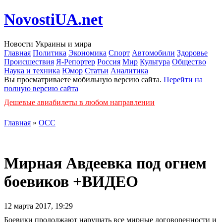
NovostiUA.net
Новости Украины и мира
Главная
Политика
Экономика
Спорт
Автомобили
Здоровье
Происшествия
Я-Репортер
Россия
Мир
Культура
Общество
Наука и техника
Юмор
Статьи
Аналитика
Вы просматриваете мобильную версию сайта.
Перейти на
полную версию сайта
Дешевые авиабилеты в любом направлении
Главная
»
ОСС
Мирная Авдеевка под огнем
боевиков +ВИДЕО
12 марта 2017, 19:29
Боевики продолжают нарушать все мирные договоренности и