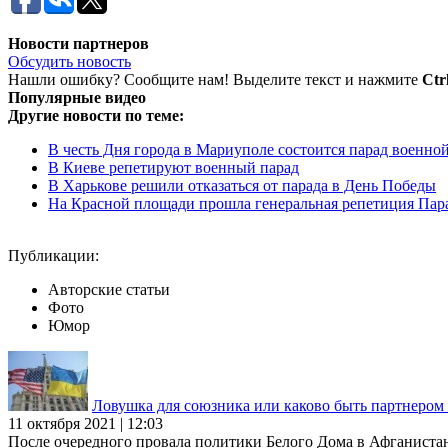
Новости партнеров
Обсудить новость
Нашли ошибку? Сообщите нам! Выделите текст и нажмите
Ctr
Популярные видео
Другие новости по теме:
В честь Дня города в Мариуполе состоится парад военно
В Киеве репетируют военный парад
В Харькове решили отказаться от парада в День Победы
На Красной площади прошла генеральная репетиция Пар
Публикации:
Авторские статьи
Фото
Юмор
Ловушка для союзника или каково быть партнеро
11 октября 2021 | 12:03
После очередного провала политики Белого Дома в Афганиста