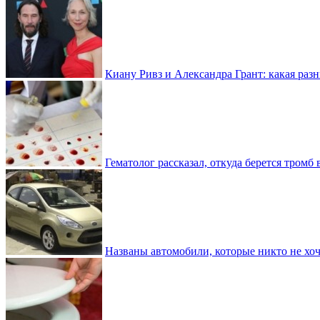
Киану Ривз и Александра Грант: какая разн
Гематолог рассказал, откуда берется тромб 
Названы автомобили, которые никто не хоч