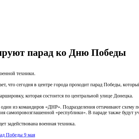
ируют парад ко Дню Победы
военной техники.
ет, что сегодня в центре города проходит парад Победы, котор
шировку, которая состоится по центральной улице Донецка.
т один из командиров «ДНР». Подразделения оттачивают схему п
ния самопровозглашенной «республики». В параде также будут у
дет задействована военная техника.
ад Победы 9 мая