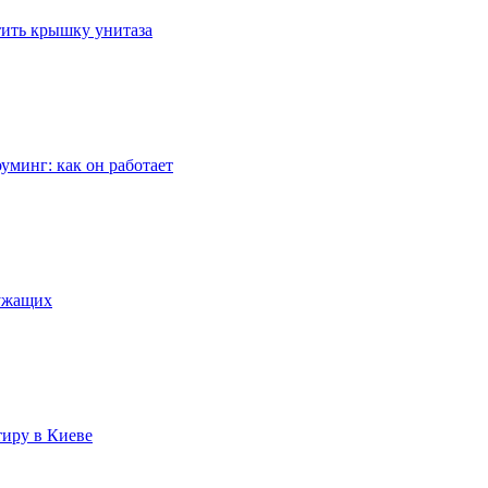
стить крышку унитаза
уминг: как он работает
лужащих
тиру в Киеве