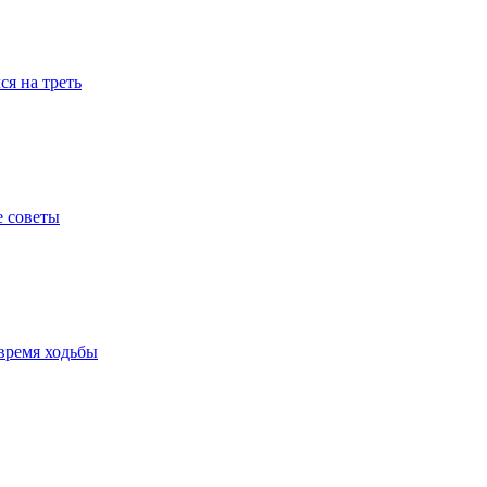
я на треть
е советы
время ходьбы