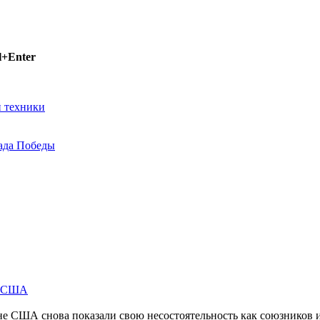
l+Enter
й техники
ада Победы
м США
не США снова показали свою несостоятельность как союзников 