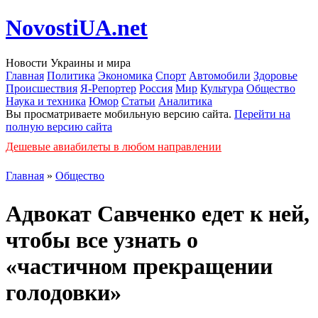
NovostiUA.net
Новости Украины и мира
Главная
Политика
Экономика
Спорт
Автомобили
Здоровье
Происшествия
Я-Репортер
Россия
Мир
Культура
Общество
Наука и техника
Юмор
Статьи
Аналитика
Вы просматриваете мобильную версию сайта.
Перейти на
полную версию сайта
Дешевые авиабилеты в любом направлении
Главная
»
Общество
Адвокат Савченко едет к ней,
чтобы все узнать о
«частичном прекращении
голодовки»