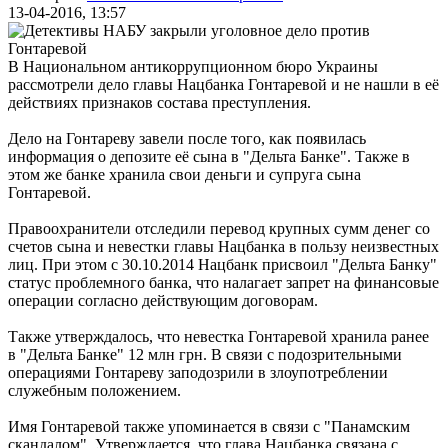
13-04-2016, 13:57
В Национальном антикоррупционном бюро Украины
рассмотрели дело главы Нацбанка Гонтаревой и не нашли в её
действиях признаков состава преступления.
Дело на Гонтареву завели после того, как появилась
информация о депозите её сына в "Дельта Банке". Также в
этом же банке хранила свои деньги и супруга сына
Гонтаревой.
Правоохранители отследили перевод крупных сумм денег со
счетов сына и невестки главы Нацбанка в пользу неизвестных
лиц. При этом с 30.10.2014 Нацбанк присвоил "Дельта Банку"
статус проблемного банка, что налагает запрет на финансовые
операции согласно действующим договорам.
Также утверждалось, что невестка Гонтаревой хранила ранее
в "Дельта Банке" 12 млн грн. В связи с подозрительными
операциями Гонтареву заподозрили в злоупотреблении
служебным положением.
Имя Гонтаревой также упоминается в связи с "Панамским
скандалом". Утверждается, что глава Нацбанка связана с