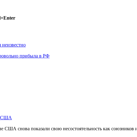
l+Enter
 неизвестно
бровольно прибыла в РФ
м США
не США снова показали свою несостоятельность как союзников 