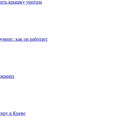
стить крышку унитаза
уминг: как он работает
лужащих
тиру в Киеве