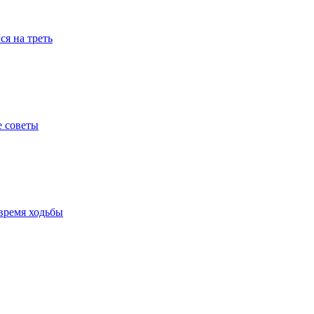
я на треть
е советы
время ходьбы