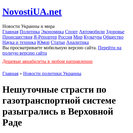
NovostiUA.net
Новости Украины и мира
Главная
Политика
Экономика
Спорт
Автомобили
Здоровье
Происшествия
Я-Репортер
Россия
Мир
Культура
Общество
Наука и техника
Юмор
Статьи
Аналитика
Вы просматриваете мобильную версию сайта.
Перейти на
полную версию сайта
Дешевые авиабилеты в любом направлении
Главная
»
Новости политики Украины
Нешуточные страсти по
газотранспортной системе
разыгрались в Верховной
Раде