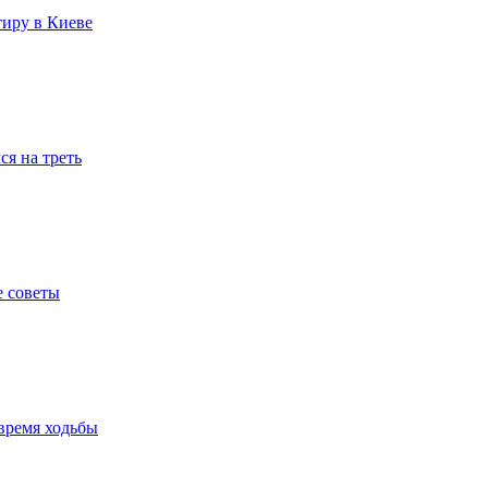
тиру в Киеве
я на треть
е советы
время ходьбы