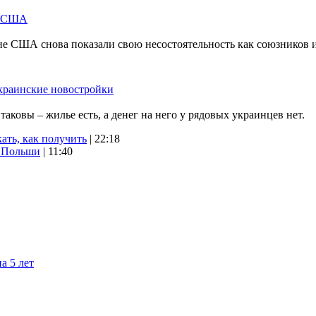
м США
не США снова показали свою несостоятельность как союзников 
краинские новостройки
ковы – жилье есть, а денег на него у рядовых украинцев нет.
ать, как получить
| 22:18
х Польши
| 11:40
а 5 лет