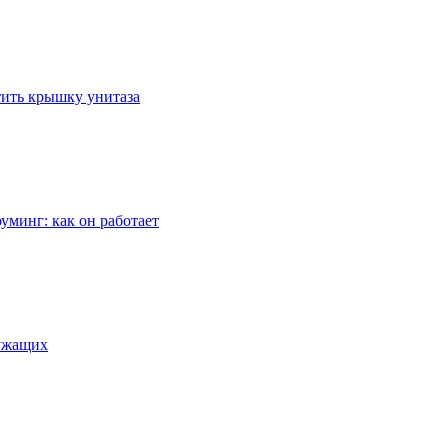
стить крышку унитаза
уминг: как он работает
лужащих