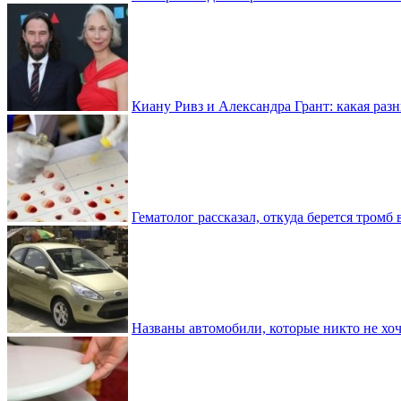
Киану Ривз и Александра Грант: какая разн
Гематолог рассказал, откуда берется тромб 
Названы автомобили, которые никто не хоч