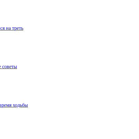
я на треть
е советы
время ходьбы