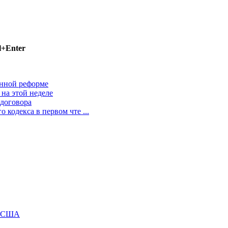
l+Enter
онной реформе
 на этой неделе
 договора
 кодекса в первом чте ...
м США