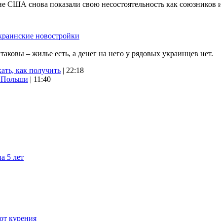
не США снова показали свою несостоятельность как союзников 
краинские новостройки
ковы – жилье есть, а денег на него у рядовых украинцев нет.
ать, как получить
| 22:18
х Польши
| 11:40
а 5 лет
 от курения