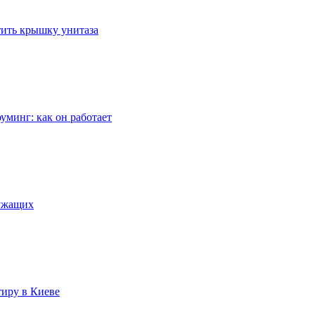
стить крышку унитаза
уминг: как он работает
лужащих
тиру в Киеве