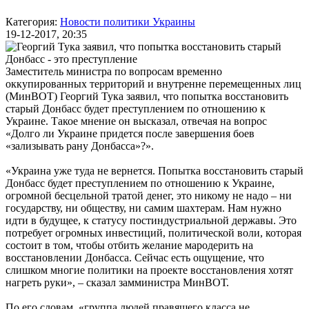
Категория:
Новости политики Украины
19-12-2017, 20:35
Заместитель министра по вопросам временно
оккупированных территорий и внутренне перемещенных лиц
(МинВОТ) Георгий Тука заявил, что попытка восстановить
старый Донбасс будет преступлением по отношению к
Украине. Такое мнение он высказал, отвечая на вопрос
«Долго ли Украине придется после завершения боев
«зализывать рану Донбасса»?».
«Украина уже туда не вернется. Попытка восстановить старый
Донбасс будет преступлением по отношению к Украине,
огромной бесцельной тратой денег, это никому не надо – ни
государству, ни обществу, ни самим шахтерам. Нам нужно
идти в будущее, к статусу постиндустриальной державы. Это
потребует огромных инвестиций, политической воли, которая
состоит в том, чтобы отбить желание мародерить на
восстановлении Донбасса. Сейчас есть ощущение, что
слишком многие политики на проекте восстановления хотят
нагреть руки», – сказал замминистра МинВОТ.
По его словам, «группа людей правящего класса не