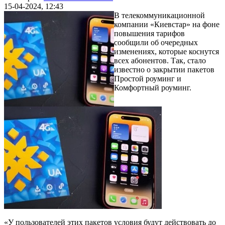
15-04-2024, 12:43
В телекоммуникационной
компании «Киевстар» на фоне
повышения тарифов
сообщили об очередных
изменениях, которые коснутся
всех абонентов. Так, стало
известно о закрытии пакетов
Простой роуминг и
Комфортный роуминг.
«У пользователей этих пакетов условия будут действовать до