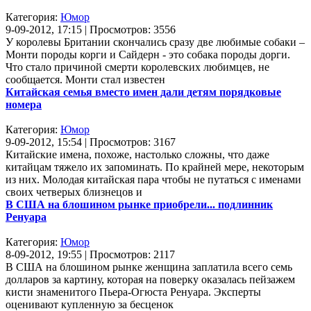
Категория:
Юмор
9-09-2012, 17:15 | Просмотров: 3556
У королевы Британии скончались сразу две любимые собаки –
Монти породы корги и Сайдерн - это собака породы дорги.
Что стало причиной смерти королевских любимцев, не
сообщается. Монти стал известен
Китайская семья вместо имен дали детям порядковые
номера
Категория:
Юмор
9-09-2012, 15:54 | Просмотров: 3167
Китайские имена, похоже, настолько сложны, что даже
китайцам тяжело их запоминать. По крайней мере, некоторым
из них. Молодая китайская пара чтобы не путаться с именами
своих четверых близнецов и
В США на блошином рынке приобрели... подлинник
Ренуара
Категория:
Юмор
8-09-2012, 19:55 | Просмотров: 2117
В США на блошином рынке женщина заплатила всего семь
долларов за картину, которая на поверку оказалась пейзажем
кисти знаменитого Пьера-Огюста Ренуара. Эксперты
оценивают купленную за бесценок