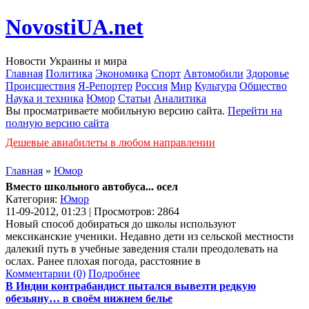
NovostiUA.net
Новости Украины и мира
Главная
Политика
Экономика
Спорт
Автомобили
Здоровье
Происшествия
Я-Репортер
Россия
Мир
Культура
Общество
Наука и техника
Юмор
Статьи
Аналитика
Вы просматриваете мобильную версию сайта.
Перейти на
полную версию сайта
Дешевые авиабилеты в любом направлении
Главная
»
Юмор
Вместо школьного автобуса... осел
Категория:
Юмор
11-09-2012, 01:23 | Просмотров: 2864
Новый способ добираться до школы используют
мексиканские ученики. Недавно дети из сельской местности
далекий путь в учебные заведения стали преодолевать на
ослах. Ранее плохая погода, расстояние в
Комментарии (0)
Подробнее
В Индии контрабандист пытался вывезти редкую
обезьяну… в своём нижнем белье