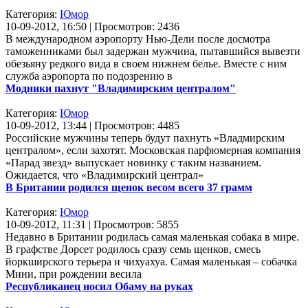
Категория:
Юмор
10-09-2012, 16:50 | Просмотров: 2436
В международном аэропорту Нью-Дели после досмотра
таможенниками был задержан мужчина, пытавшийся вывезти
обезьяну редкого вида в своем нижнем белье. Вместе с ним
служба аэропорта по подозрению в
Модники пахнут "Владимирским централом"
Категория:
Юмор
10-09-2012, 13:44 | Просмотров: 4485
Российские мужчины теперь будут пахнуть «Владмирским
централом», если захотят. Московская парфюмерная компания
«Парад звезд» выпускает новинку с таким названием.
Ожидается, что «Владимирский централ»
В Британии родился щенок весом всего 37 грамм
Категория:
Юмор
10-09-2012, 11:31 | Просмотров: 5855
Недавно в Британии родилась самая маленькая собака в мире.
В графстве Дорсет родилось сразу семь щенков, смесь
йоркширского терьера и чихуахуа. Самая маленькая – собачка
Мини, при рождении весила
Республиканец носил Обаму на руках