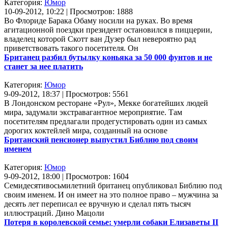
Категория:
Юмор
10-09-2012, 10:22 | Просмотров: 1888
Во Флориде Барака Обаму носили на руках. Во время
агитационной поездки президент остановился в пиццерии,
владелец которой Скотт ван Дузер был невероятно рад
приветствовать такого посетителя. Он
Британец разбил бутылку коньяка за 50 000 фунтов и не
станет за нее платить
Категория:
Юмор
9-09-2012, 18:37 | Просмотров: 5561
В Лондонском ресторане «Рул», Мекке богатейших людей
мира, задумали экстравагантное мероприятие. Там
посетителям предлагали продегустировать один из самых
дорогих коктейлей мира, созданный на основе
Британский пенсионер выпустил Библию под своим
именем
Категория:
Юмор
9-09-2012, 18:00 | Просмотров: 1604
Семидесятивосьмилетний британец опубликовал Библию под
своим именем. И он имеет на это полное право – мужчина за
десять лет переписал ее вручную и сделал пять тысяч
иллюстраций. Дино Мацоли
Потеря в королевской семье: умерли собаки Елизаветы II