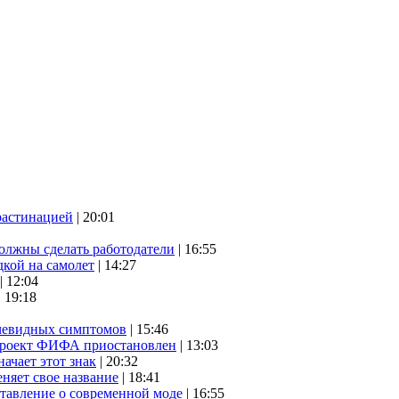
растинацией
| 20:01
олжны сделать работодатели
| 16:55
дкой на самолет
| 14:27
| 12:04
| 19:18
очевидных симптомов
| 15:46
проект ФИФА приостановлен
| 13:03
начает этот знак
| 20:32
няет свое название
| 18:41
ставление о современной моде
| 16:55