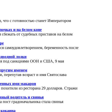
 что с готовностью станет Императором
очках и на белом коне
сбежать от судебных приставов на белом
ре
 самоудовлетворением, беременность после
одводной лодки
тся под санкциями ООН и США, 9 мая
 другим именем
, перепутав возраст и имя Святослава
вленных ими макарон
похитили из ресторана 29 долларов. Стражи
ьяный водитель и свинья
 пост градоначальника стала свинья
 кокаина