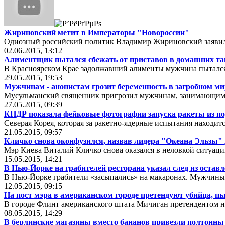
Жириновский метит в Императоры "Новороссии"
Одиозный российский политик Владимир Жириновский заявил,
02.06.2015, 13:12
Алиментщик пытался сбежать от приставов в домашних тап
В Красноярском Крае задолжавший алименты мужчина пытался 
29.05.2015, 19:53
Мужчинам - анонистам грозит беременность в загробном ми
Мусульманский священник пригрозил мужчинам, занимающимся
27.05.2015, 09:39
КНДР показала фейковые фотографии запуска ракеты из п
Северая Корея, которая за ракетно-ядерные испытания находи
21.05.2015, 09:57
Кличко снова оконфузился, назвав лидера "Океана Эльзы"
Мэр Киева Виталий Кличко снова оказался в неловкой ситуации
15.05.2015, 14:21
В Нью-Йорке на грабителей ресторана указал след из оста
В Нью-Йорке грабители «засыпались» на макаронах. Мужчины 
12.05.2015, 09:15
На пост мэра в американском городе претендуют убийца, п
В городе Флинт американского штата Мичиган претендентом на
08.05.2015, 14:29
В берлинские магазины вместо бананов привезли полтонны