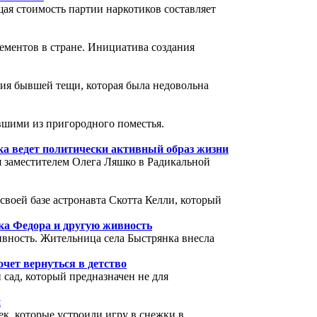
ая стоимость партии наркотиков составляет
ементов в стране. Инициатива создания
ния бывшей тещи, которая была недовольна
авшими из пригородного поместья.
а ведет политически активный образ жизни
 заместителем Олега Ляшко в Радикальной
воей базе астронавта Скотта Келли, который
нка Федора и другую живность
ивность. Жительница села Быстрянка внесла
чет вернуться в детство
сад, который предназначен не для
и
к, которые устроили игру в снежки в