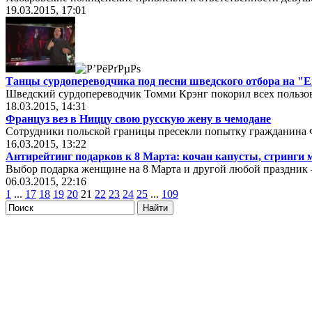
19.03.2015, 17:01
Танцы сурдопереводчика под песни шведского отбора на "
Шведский сурдопереводчик Томми Крэнг покорил всех пользова
18.03.2015, 14:31
Француз вез в Ниццу свою русскую жену в чемодане
Сотрудники польской границы пресекли попытку гражданина 
16.03.2015, 13:22
Антирейтинг подарков к 8 Марта: кочан капусты, стринги
Выбор подарка женщине на 8 Марта и другой любой праздник 
06.03.2015, 22:16
1
...
17
18
19
20
21
22
23
24
25
...
109