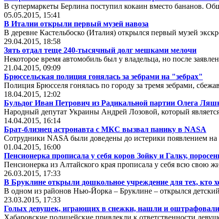
В супермаркеты Берлина поступил кокаин вместо бананов. Общ
05.05.2015, 15:41
В Италии открыли первый музей навоза
В деревне Кастельбоско (Италия) открылся первый музей экскр
29.04.2015, 18:58
Зять отдал теще 240-тысячный долг мешками мелочи
Некоторое время автомобиль был у владельца, но после заявле
21.04.2015, 09:09
Брюссельская полиция гонялась за зебрами на "зебрах"
Полиция Брюсселя гонялась по городу за тремя зебрами, сбеж
18.04.2015, 12:02
Бульдог Иван Петрович из Радикальной партии Олега Ляшк
Народный депутат Украины Андрей Лозовой, который является
14.04.2015, 16:14
Брат-близнец астронавта с МКС вызвал панику в NASA
Сотрудники NASA были доведены до истерики появлением на с
01.04.2015, 16:00
Пенсионерка прописала у себя коров Зойку и Галку, поросе
Пенсионерка из Алтайского края прописала у себя всю свою ж
26.03.2015, 17:33
В Бруклине открыли дошкольное учреждение для тех, кто хо
В одном из районов Нью-Йорка – Бруклине – открылся детский 
23.03.2015, 17:33
Голых девушек, играющих в снежки, нашли и оштрафовал
Хабаровские полицейские привлекли к ответственности девуше