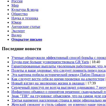
Россия
Мир
Культура & мода
Общество
Наука и техника
Юмор
Авторские статьи
Эксперт
Видео
Открытое письмо
Последние новости
Ученые обнаружили эффективный способ борьбы с прок
Toyota еще больше усовершенствовала GR Yaris
| 18:40
Гарантированные выплаты уволенным работникам: что д
Полеты и ваше здоровье: что следует помнить перед поса
Эта картина побила исторический рекорд Пабло Пикассо
Как следует вести себя во время проверки на алкотестере
Новый взгляд на эволюцию жизни в океанах
| 17:39
Сердечный приступ не всегда выглядит одинаково: 7 не
Инфантино объявил о принятом решении: скандальный 
Знак "TIR" на грузовике: объясняем, что на самом деле оз
Третья наименее населенная страна в мире официально ме
Женский смокинг и стиль сафари: он изменил наше пред