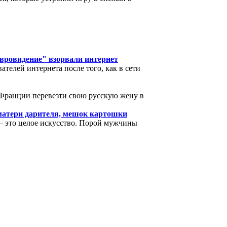
Евровидение" взорвали интернет
телей интернета после того, как в сети
Франции перевезти свою русскую жену в
 матери дарителя, мешок картошки
– это целое искусство. Порой мужчины