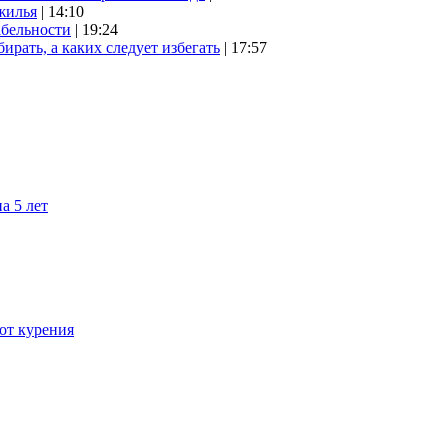
жилья
| 14:10
абельности
| 19:24
ирать, а каких следует избегать
| 17:57
а 5 лет
 от курения