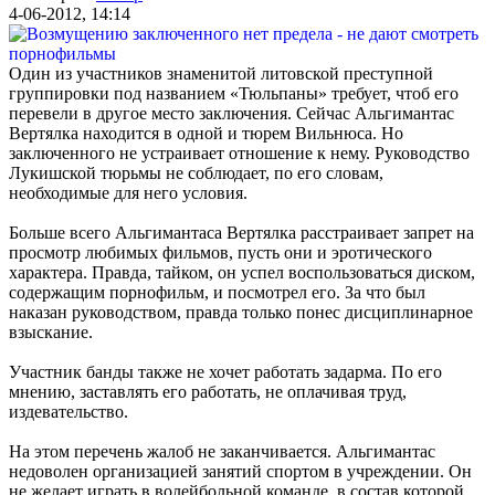
4-06-2012, 14:14
Один из участников знаменитой литовской преступной
группировки под названием «Тюльпаны» требует, чтоб его
перевели в другое место заключения. Сейчас Альгимантас
Вертялка находится в одной и тюрем Вильнюса. Но
заключенного не устраивает отношение к нему. Руководство
Лукишской тюрьмы не соблюдает, по его словам,
необходимые для него условия.
Больше всего Альгимантаса Вертялка расстраивает запрет на
просмотр любимых фильмов, пусть они и эротического
характера. Правда, тайком, он успел воспользоваться диском,
содержащим порнофильм, и посмотрел его. За что был
наказан руководством, правда только понес дисциплинарное
взыскание.
Участник банды также не хочет работать задарма. По его
мнению, заставлять его работать, не оплачивая труд,
издевательство.
На этом перечень жалоб не заканчивается. Альгимантас
недоволен организацией занятий спортом в учреждении. Он
не желает играть в волейбольной команде, в состав которой