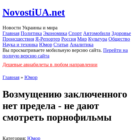
NovostiUA.net
Новости Украины и мира
Главная
Политика
Экономика
Спорт
Автомобили
Здоровье
Происшествия
Я-Репортер
Россия
Мир
Культура
Общество
Наука и техника
Юмор
Статьи
Аналитика
Вы просматриваете мобильную версию сайта.
Перейти на
полную версию сайта
Дешевые авиабилеты в любом направлении
Главная
»
Юмор
Возмущению заключенного
нет предела - не дают
смотреть порнофильмы
Категория:
Юмор