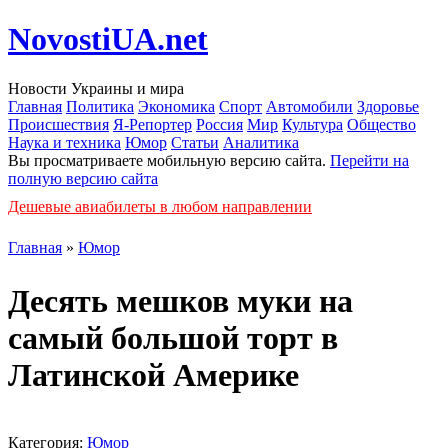
NovostiUA.net
Новости Украины и мира
Главная
Политика
Экономика
Спорт
Автомобили
Здоровье
Происшествия
Я-Репортер
Россия
Мир
Культура
Общество
Наука и техника
Юмор
Статьи
Аналитика
Вы просматриваете мобильную версию сайта.
Перейти на
полную версию сайта
Дешевые авиабилеты в любом направлении
Главная
»
Юмор
Десять мешков муки на
самый большой торт в
Латинской Америке
Категория:
Юмор