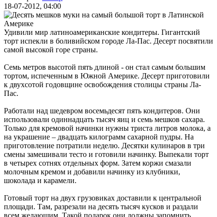
18-07-2012, 04:00
Удивили мир латиноамериканские кондитеры. Гигантский
торт испекли в боливийском городе Ла-Пас. Десерт посвятили
самой высокой горе страны.
Семь метров высотой пять длиной - он стал самым большим
тортом, испеченным в Южной Америке. Десерт приготовили
к двухсотой годовщине освобождения столицы страны Ла-
Пас.
Работали над шедевром восемьдесят пять кондитеров. Они
использовали одиннадцать тысяч яиц и семь мешков сахара.
Только для кремовой начинки нужны триста литров молока, а
на украшение – двадцать килограмм сахарной пудры. На
приготовление потратили неделю. Десятки кулинаров в три
смены замешивали тесто и готовили начинку. Выпекали торт
в четырех сотнях отдельных форм. Затем коржи смазали
молочным кремом и добавили начинку из клубники,
шоколада и карамели.
Готовый торт на двух грузовиках доставили к центральной
площади. Там, разрезали на десять тысяч кусков и раздали
всем желающим. Такой подарок они должны запомнить